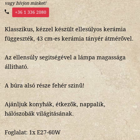
vagy hívjon minket!
+36 1 336 2080
Klasszikus, kézzel készült ellesúlyos kerámia
függeszték, 43 cm-es kerámia tányér átmérővel.
Az ellensúly segitségével a lámpa magassága
állitható.
A búra alsó része fehér szinű!
Ajánljuk konyhák, étkezők, nappalik,
hálószobák világitásának.
Foglalat: 1x E27-60W