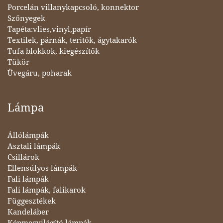
Porcelán villanykapcsoló, konnektor
Szőnyegek
Tapéta:vlies,vinyl,papír
Textilek, párnák, teritők, ágytakarók
Tufa blokkok, kiegészítők
Tükör
Üvegáru, poharak
Lámpa
Állólámpák
Asztali lámpák
Csillárok
Ellensúlyos lámpák
Fali lámpák
Fali lámpák, falikarok
Függesztékek
Kandeláber
Képmegvilágító lámpák