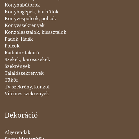
Konyhabútorok
Konyhagépek, borhűtők
Könyvespolcok, polcok
Könyvszekrények
Konzolasztalok, kisasztalok
Padok, ládák
Polcok
Radiátor takaró
Székek, karosszékek
Szekrények
Tálalószekrények
Tükör
TV szekrény, konzol
Vitrines szekrények
Dekoráció
Álgerendák