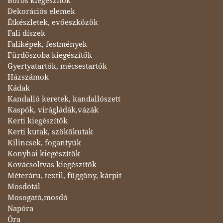
Boros kiegészítők
Dekorációs elemek
Étkészletek, evőeszközök
Fali díszek
Faliképek, festmények
Fürdőszoba kiegészítők
Gyertyatartók, mécsestartók
Házszámok
Kádak
Kandalló keretek, kandallószett
Kaspók, virágládák,vázák
Kerti kiegészítők
Kerti kutak, szökőkutak
Kilincsek, fogantyúk
Konyhai kiegészítők
Kovácsoltvas kiegészítők
Méteráru, textil, függöny, kárpit
Mosdótál
Mosogató,mosdó
Napóra
Óra