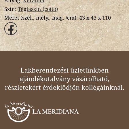
Anyag:
Kerámia
Szín:
Téglaszín (cotto)
Méret (szél., mély., mag. /cm):
43 x 43 x 110
Lakberendezési üzletünkben
ajándékutalvány vásárolható,
részletekért érdeklődjön kollégáinknál.