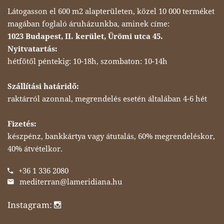
Látogasson el 600 m2 alapterületen, közel 10 000 terméket
magában foglaló áruházunkba, aminek címe:
1023 Budapest, II. kerület, Ürömi utca 45.
Nyitvatartás:
hétfőtől péntekig: 10-18h, szombaton: 10-14h
Szállítási határidő:
raktárról azonnal, megrendelés esetén általában 4-6 hét
Fizetés:
készpénz, bankkártya vagy átutalás, 60% megrendeléskor,
40% átvételkor.
+36 1 336 2080
mediterran@lameridiana.hu
Instagram: