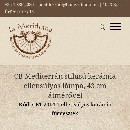
+36 1 336 2080 | mediterran@lameridiana.hu | 1023 Bp.,
Ürömi utca 45.
CB Mediterrán stilusú kerámia
ellensúlyos lámpa, 43 cm
átmérővel
Kód:
CB1-2014.1 ellensúlyos kerámia
függeszték