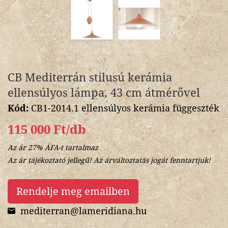
CB Mediterrán stilusú kerámia
ellensúlyos lámpa, 43 cm átmérővel
Kód:
CB1-2014.1 ellensúlyos kerámia függeszték
115 000 Ft/db
Az ár 27% ÁFA-t tartalmaz
Az ár tájékoztató jellegű! Az árváltoztatás jogát fenntartjuk!
Rendelje meg emailben
mediterran@lameridiana.hu