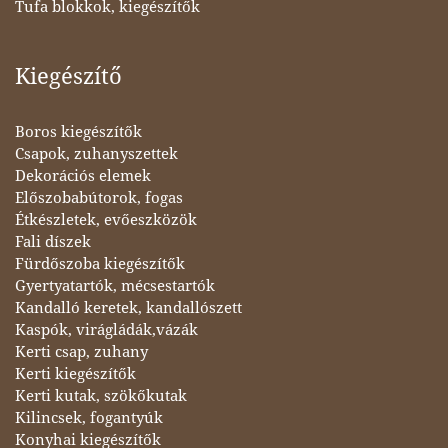
Tufa blokkok, kiegészítők
Kiegészítő
Boros kiegészítők
Csapok, zuhanyszettek
Dekorációs elemek
Előszobabútorok, fogas
Étkészletek, evőeszközök
Fali díszek
Fürdőszoba kiegészítők
Gyertyatartók, mécsestartók
Kandalló keretek, kandallószett
Kaspók, virágládák,vázák
Kerti csap, zuhany
Kerti kiegészítők
Kerti kutak, szökőkutak
Kilincsek, fogantyúk
Konyhai kiegészítők