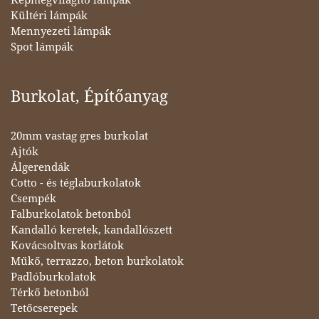
Kültéri lámpák
Mennyezeti lámpák
Spot lámpák
Burkolat, Építőanyag
20mm vastag gres burkolat
Ajtók
Álgerendák
Cotto - és téglaburkolatok
Csempék
Falburkolatok betonból
Kandalló keretek, kandallószett
Kovácsoltvas korlátok
Műkő, terrazzo, beton burkolatok
Padlóburkolatok
Térkő betonból
Tetőcserepek