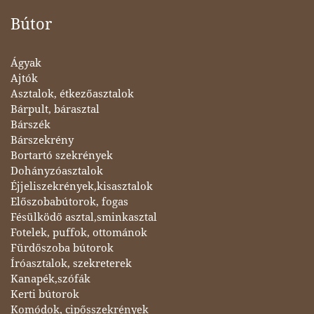
Bútor
Ágyak
Ajtók
Asztalok, étkezőasztalok
Bárpult, bárasztal
Bárszék
Bárszekrény
Bortartó szekrények
Dohányzóasztalok
Éjjeliszekrények,kisasztalok
Előszobabútorok, fogas
Fésülködő asztal,sminkasztal
Fotelek, puffok, ottománok
Fürdőszoba bútorok
Íróasztalok, szekreterek
Kanapék,szófák
Kerti bútorok
Komódok, cipősszekrények