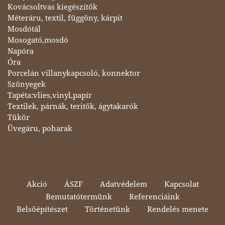
Kovácsoltvas kiegészítők
Méteráru, textil, függöny, kárpit
Mosdótál
Mosogató,mosdó
Napóra
Óra
Porcelán villanykapcsoló, konnektor
Szőnyegek
Tapéta:vlies,vinyl,papír
Textilek, párnák, teritők, ágytakarók
Tükör
Üvegáru, poharak
Akció
ÁSZF
Adatvédelem
Kapcsolat
Bemutatótermünk
Referenciáink
Belsőépítészet
Történetünk
Rendelés menete