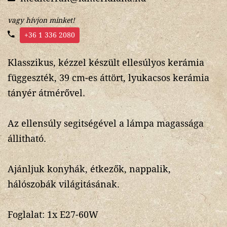
vagy hívjon minket!
+36 1 336 2080
Klasszikus, kézzel készült ellesúlyos kerámia
függeszték, 39 cm-es áttört, lyukacsos kerámia
tányér átmérővel.
Az ellensúly segitségével a lámpa magassága
állitható.
Ajánljuk konyhák, étkezők, nappalik,
hálószobák világitásának.
Foglalat: 1x E27-60W