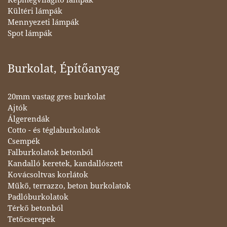
Kültéri lámpák
Mennyezeti lámpák
Spot lámpák
Burkolat, Építőanyag
20mm vastag gres burkolat
Ajtók
Álgerendák
Cotto - és téglaburkolatok
Csempék
Falburkolatok betonból
Kandalló keretek, kandallószett
Kovácsoltvas korlátok
Műkő, terrazzo, beton burkolatok
Padlóburkolatok
Térkő betonból
Tetőcserepek