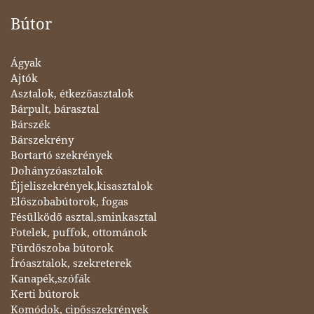
Bútor
Ágyak
Ajtók
Asztalok, étkezőasztalok
Bárpult, bárasztal
Bárszék
Bárszekrény
Bortartó szekrények
Dohányzóasztalok
Éjjeliszekrények,kisasztalok
Előszobabútorok, fogas
Fésülködő asztal,sminkasztal
Fotelek, puffok, ottománok
Fürdőszoba bútorok
Íróasztalok, szekreterek
Kanapék,szófák
Kerti bútorok
Komódok, cipősszekrények