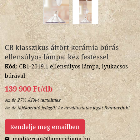
CB klasszikus áttört kerámia búrás
ellensúlyos lámpa, kéz festéssel
Kód:
CB1-2019.1 ellensúlyos lámpa, lyukacsos
búrával
139 900 Ft/db
Az ár 27% ÁFA-t tartalmaz
Az ár tájékoztató jellegű! Az árváltoztatás jogát fenntartjuk!
Rendelje meg emailben
mediterran@lameridiana.hu