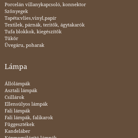
Porcelán villanykapcsoló, konnektor
Szőnyegek
Tapéta:vlies,vinyl,papír
Textilek, párnák, teritők, ágytakarók
Tufa blokkok, kiegészítők
Tükör
Üvegáru, poharak
Lámpa
Állólámpák
Asztali lámpák
Csillárok
Ellensúlyos lámpák
Fali lámpák
Fali lámpák, falikarok
Függesztékek
Kandeláber
Képmegvilágító lámpák