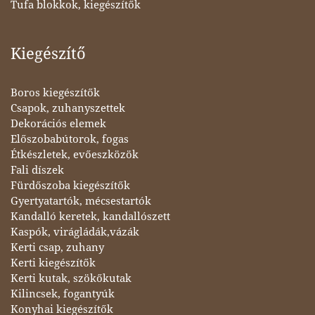
Tufa blokkok, kiegészítők
Kiegészítő
Boros kiegészítők
Csapok, zuhanyszettek
Dekorációs elemek
Előszobabútorok, fogas
Étkészletek, evőeszközök
Fali díszek
Fürdőszoba kiegészítők
Gyertyatartók, mécsestartók
Kandalló keretek, kandallószett
Kaspók, virágládák,vázák
Kerti csap, zuhany
Kerti kiegészítők
Kerti kutak, szökőkutak
Kilincsek, fogantyúk
Konyhai kiegészítők