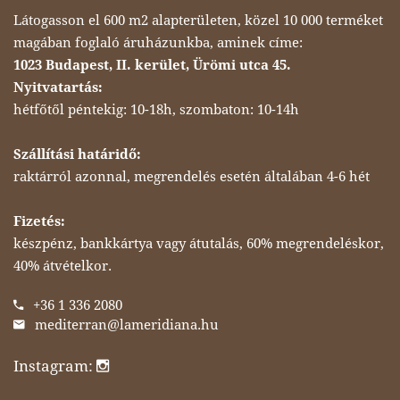
Látogasson el 600 m2 alapterületen, közel 10 000 terméket
magában foglaló áruházunkba, aminek címe:
1023 Budapest, II. kerület, Ürömi utca 45.
Nyitvatartás:
hétfőtől péntekig: 10-18h, szombaton: 10-14h
Szállítási határidő:
raktárról azonnal, megrendelés esetén általában 4-6 hét
Fizetés:
készpénz, bankkártya vagy átutalás, 60% megrendeléskor,
40% átvételkor.
+36 1 336 2080
mediterran@lameridiana.hu
Instagram: