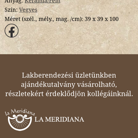
Anyag:
Kerámia/Fém
Szín:
Vegyes
Méret (szél., mély., mag. /cm):
39 x 39 x 100
Lakberendezési üzletünkben
ajándékutalvány vásárolható,
részletekért érdeklődjön kollégáinknál.