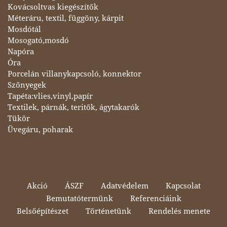
Kovácsoltvas kiegészítők
Méteráru, textil, függöny, kárpit
Mosdótál
Mosogató,mosdó
Napóra
Óra
Porcelán villanykapcsoló, konnektor
Szőnyegek
Tapéta:vlies,vinyl,papír
Textilek, párnák, teritők, ágytakarók
Tükör
Üvegáru, poharak
Akció
ÁSZF
Adatvédelem
Kapcsolat
Bemutatótermünk
Referenciáink
Belsőépítészet
Történetünk
Rendelés menete