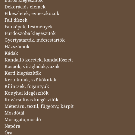
Boros kiegészítők
Dekorációs elemek
Étkészletek, evőeszközök
Fali díszek
Faliképek, festmények
Fürdőszoba kiegészítők
Gyertyatartók, mécsestartók
Házszámok
Kádak
Kandalló keretek, kandallószett
Kaspók, virágládák,vázák
Kerti kiegészítők
Kerti kutak, szökőkutak
Kilincsek, fogantyúk
Konyhai kiegészítők
Kovácsoltvas kiegészítők
Méteráru, textil, függöny, kárpit
Mosdótál
Mosogató,mosdó
Napóra
Óra