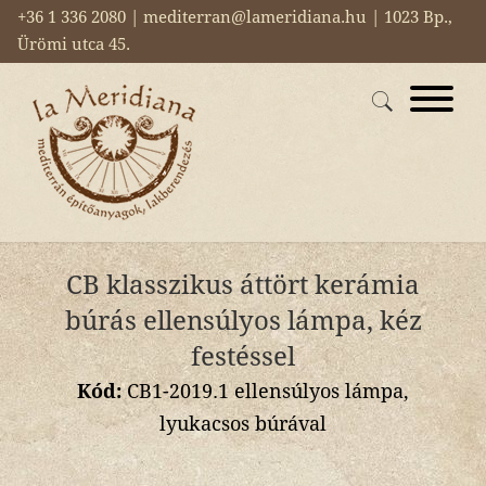
+36 1 336 2080 | mediterran@lameridiana.hu | 1023 Bp.,
Ürömi utca 45.
CB klasszikus áttört kerámia
búrás ellensúlyos lámpa, kéz
festéssel
Kód:
CB1-2019.1 ellensúlyos lámpa,
lyukacsos búrával