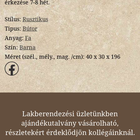
érkezése 7-8 hét.
Stílus:
Rusztikus
Tipus:
Bútor
Anyag:
Fa
Szín:
Barna
Méret (szél., mély., mag. /cm):
40 x 30 x 196
Lakberendezési üzletünkben
ajándékutalvány vásárolható,
részletekért érdeklődjön kollégáinknál.