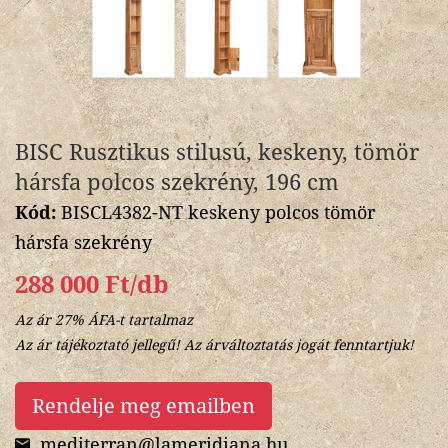
BISC Rusztikus stilusú, keskeny, tömör
hársfa polcos szekrény, 196 cm
Kód:
BISCL4382-NT keskeny polcos tömör
hársfa szekrény
288 000 Ft/db
Az ár 27% ÁFA-t tartalmaz
Az ár tájékoztató jellegű! Az árváltoztatás jogát fenntartjuk!
Rendelje meg emailben
mediterran@lameridiana.hu