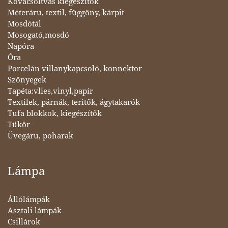
Kovácsoltvas kiegészítők
Méteráru, textil, függöny, kárpit
Mosdótál
Mosogató,mosdó
Napóra
Óra
Porcelán villanykapcsoló, konnektor
Szőnyegek
Tapéta:vlies,vinyl,papír
Textilek, párnák, teritők, ágytakarók
Tufa blokkok, kiegészítők
Tükör
Üvegáru, poharak
Lámpa
Állólámpák
Asztali lámpák
Csillárok