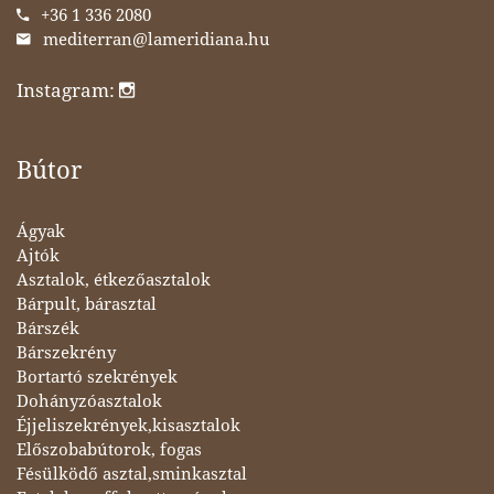
+36 1 336 2080
mediterran@lameridiana.hu
Instagram:
Bútor
Ágyak
Ajtók
Asztalok, étkezőasztalok
Bárpult, bárasztal
Bárszék
Bárszekrény
Bortartó szekrények
Dohányzóasztalok
Éjjeliszekrények,kisasztalok
Előszobabútorok, fogas
Fésülködő asztal,sminkasztal