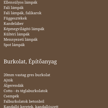
Ellensúlyos lámpák
Fali lámpák
Fali lámpák, falikarok
Függesztékek
Kandeláber
Képmegvilágító lámpák
Kültéri lámpák
Mennyezeti lámpák
Spot lámpák
Burkolat, Építőanyag
20mm vastag gres burkolat
Ajtók
Álgerendák
Cotto - és téglaburkolatok
Csempék
Falburkolatok betonból
Kandalló keretek, kandallószett