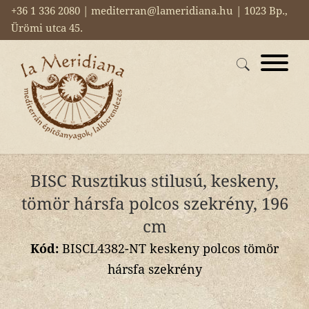
+36 1 336 2080 | mediterran@lameridiana.hu | 1023 Bp.,
Ürömi utca 45.
BISC Rusztikus stilusú, keskeny,
tömör hársfa polcos szekrény, 196
cm
Kód:
BISCL4382-NT keskeny polcos tömör
hársfa szekrény