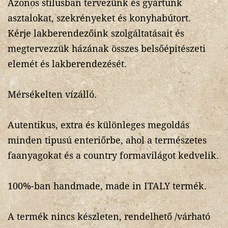
Azonos stílusban tervezünk és gyártunk
asztalokat, szekrényeket és konyhabútort.
Kérje lakberendezőink szolgáltatásait és
megtervezzük házának összes belsőépitészeti
elemét és lakberendezését.
Mérsékelten vízálló.
Autentikus, extra és különleges megoldás
minden tipusú enteriőrbe, ahol a természetes
faanyagokat és a country formavilágot kedvelik.
100%-ban handmade, made in ITALY termék.
A termék nincs készleten, rendelhető /várható