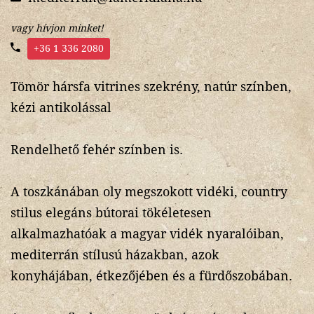
vagy hívjon minket!
+36 1 336 2080
Tömör hársfa vitrines szekrény, natúr színben,
kézi antikolással
Rendelhető fehér színben is.
A toszkánában oly megszokott vidéki, country
stilus elegáns bútorai tökéletesen
alkalmazhatóak a magyar vidék nyaralóiban,
mediterrán stílusú házakban, azok
konyhájában, étkezőjében és a fürdőszobában.