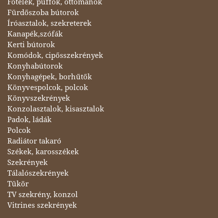
Fotelek, puffok, ottománok
Fürdőszoba bútorok
Íróasztalok, szekreterek
Kanapék,szófák
Kerti bútorok
Komódok, cipősszekrények
Konyhabútorok
Konyhagépek, borhűtők
Könyvespolcok, polcok
Könyvszekrények
Konzolasztalok, kisasztalok
Padok, ládák
Polcok
Radiátor takaró
Székek, karosszékek
Szekrények
Tálalószekrények
Tükör
TV szekrény, konzol
Vitrines szekrények