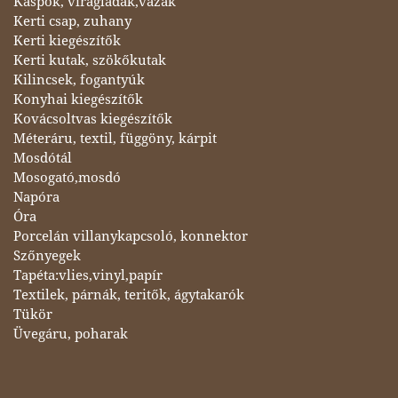
Kaspók, virágládák,vázák
Kerti csap, zuhany
Kerti kiegészítők
Kerti kutak, szökőkutak
Kilincsek, fogantyúk
Konyhai kiegészítők
Kovácsoltvas kiegészítők
Méteráru, textil, függöny, kárpit
Mosdótál
Mosogató,mosdó
Napóra
Óra
Porcelán villanykapcsoló, konnektor
Szőnyegek
Tapéta:vlies,vinyl,papír
Textilek, párnák, teritők, ágytakarók
Tükör
Üvegáru, poharak