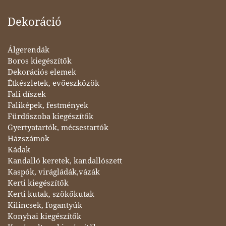
Dekoráció
Álgerendák
Boros kiegészítők
Dekorációs elemek
Étkészletek, evőeszközök
Fali díszek
Faliképek, festmények
Fürdőszoba kiegészítők
Gyertyatartók, mécsestartók
Házszámok
Kádak
Kandalló keretek, kandallószett
Kaspók, virágládák,vázák
Kerti kiegészítők
Kerti kutak, szökőkutak
Kilincsek, fogantyúk
Konyhai kiegészítők