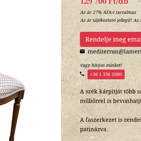
129 700 Ft/db
Az ár 27% ÁFA-t tartalmaz
Az ár tájékoztató jellegű! Az 
Rendelje meg ema
mediterran@lameri
vagy hívjon minket!
+36 1 336 2080
A szék kárpitját több s
műbőrrel is bevonhatju
A faszerkezet is rende
patinázva.