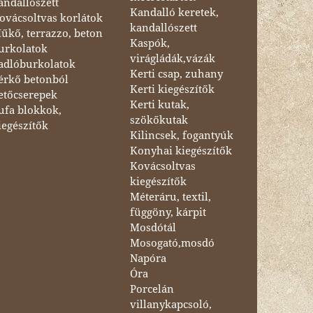
andallószett
Kandalló keretek,
ovácsoltvas korlátok
kandallószett
űkő, terrazzo, beton
Kaspók,
urkolatok
virágládák,vázák
adlóburkolatok
Kerti csap, zuhany
érkő betonból
Kerti kiegészítők
etőcserepek
Kerti kutak,
ufa blokkok,
szökőkutak
iegészítők
Kilincsek, fogantyúk
Konyhai kiegészítők
Kovácsoltvas
kiegészítők
Méteráru, textil,
függöny, kárpit
Mosdótál
Mosogató,mosdó
Napóra
Óra
Porcelán
villanykapcsoló,