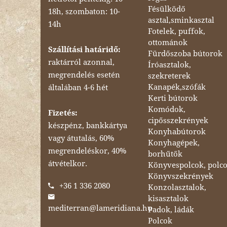
Fésülködő
18h, szombaton: 10-
asztal,sminkasztal
14h
Fotelek, puffok,
ottománok
Szállítási határidő:
Fürdőszoba bútorok
raktárról azonnal,
Íróasztalok,
megrendelés esetén
szekreterek
Kanapék,szófák
általában 4-6 hét
Kerti bútorok
Komódok,
Fizetés:
cipősszekrények
készpénz, bankkártya
Konyhabútorok
vagy átutalás, 60%
Konyhagépek,
megrendeléskor, 40%
borhűtők
átvételkor.
Könyvespolcok, polc
Könyvszekrények
+36 1 336 2080
Konzolasztalok,
kisasztalok
mediterran@lameridiana.hu
Padok, ládák
Polcok