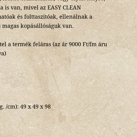
a is van, mivel az EASY CLEAN
atóak és folttaszitóak, ellenálnak a
 magas kopásállóságuk van.
tel a termék feláras (az ár 9000 Ft/fm áru
va)
g. /cm):
49 x 49 x 98