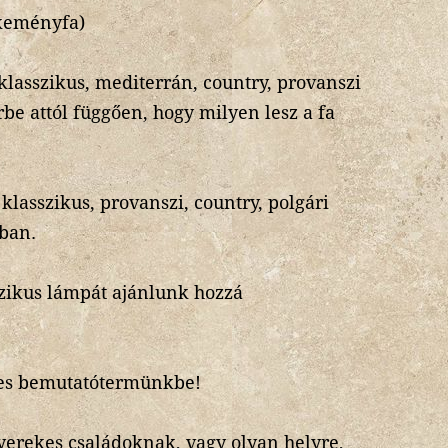
keményfa)
klasszikus, mediterrán, country, provanszi
rbe attól függően, hogy milyen lesz a fa
klasszikus, provanszi, country, polgári
ban.
zikus lámpát ajánlunk hozzá
-es bemutatótermünkbe!
gyerekes családoknak, vagy olyan helyre,