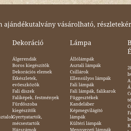
ajándékutalvány vásárolható, részletekér
Dekoráció
Lámpa
B
Álgerendák
Állólámpák
Boros kiegészítők
Asztali lámpák
2
Dekorációs elemek
Csillárok
b
Étkészletek,
Ellensúlyos lámpák
A
evőeszközök
Fali lámpák
Á
Fali díszek
Fali lámpák, falikarok
C
Faliképek, festmények
Függesztékek
t
Fürdőszoba
Kandeláber
C
kiegészítők
Képmegvilágító
F
sztalok
Gyertyatartók,
lámpák
b
mécsestartók
Kültéri lámpák
K
Házszámok
Mennyezeti lámpák