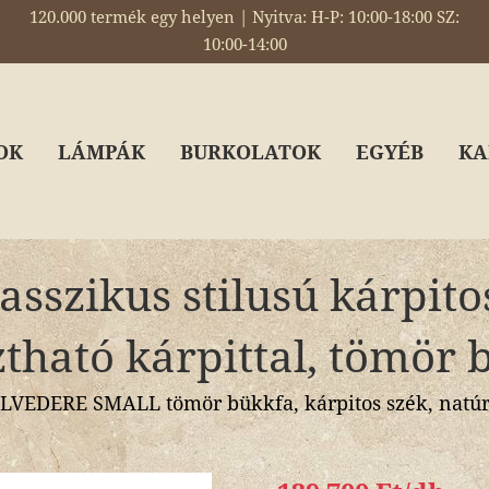
120.000 termék egy helyen | Nyitva: H-P: 10:00-18:00 SZ:
10:00-14:00
OK
LÁMPÁK
BURKOLATOK
EGYÉB
KA
sszikus stilusú kárpito
ztható kárpittal, tömör 
VEDERE SMALL tömör bükkfa, kárpitos szék, natúr