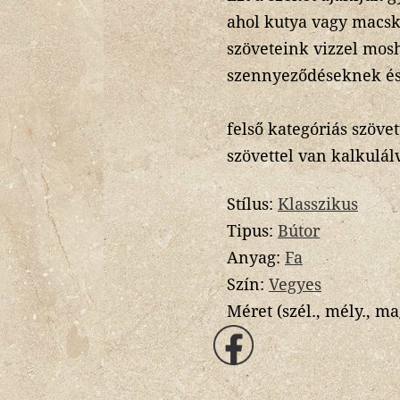
ahol kutya vagy macsk
szöveteink vizzel mosh
szennyeződéseknek és
felső kategóriás szövet
szövettel van kalkulál
Stílus:
Klasszikus
Tipus:
Bútor
Anyag:
Fa
Szín:
Vegyes
Méret (szél., mély., ma