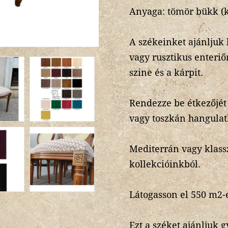
Anyaga: tömör bükk (
A székeinket ajánljuk 
vagy rusztikus enteriő
szine és a kárpit.
Rendezze be étkezőjét 
vagy toszkán hangulat
Mediterrán vagy klass
kollekcióinkból.
Látogasson el 550 m2
Ezt a széket ajánljuk 