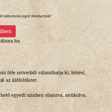
árváltoztatás jogát fenntartjuk!
ilben
diana.hu
záz féle szövetből választhatja ki, bőrrel,
k az ülőfelületet.
lhető egyedi szinben olajozva, antikolva,