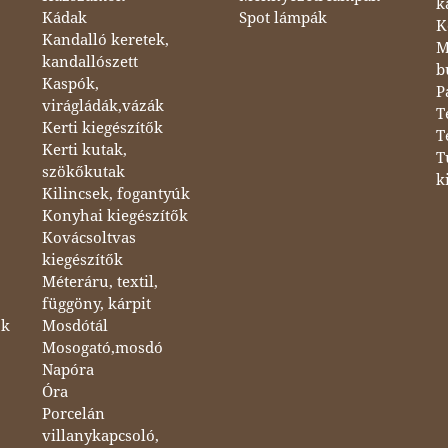
k
Kádak
Spot lámpák
K
Kandalló keretek,
M
kandallószett
b
Kaspók,
P
virágládák,vázák
T
Kerti kiegészítők
T
Kerti kutak,
T
szökőkutak
k
Kilincsek, fogantyúk
Konyhai kiegészítők
Kovácsoltvas
kiegészítők
Méteráru, textil,
függöny, kárpit
ok
Mosdótál
Mosogató,mosdó
Napóra
Óra
Porcelán
villanykapcsoló,