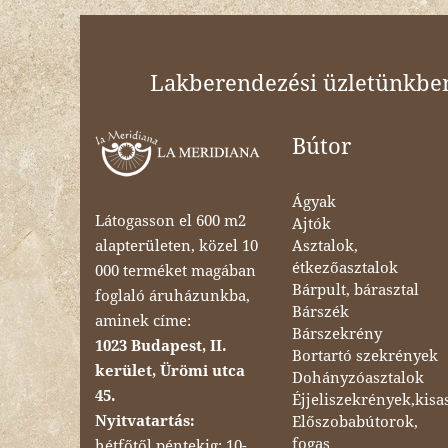
Lakberendezési üzletünkben 
Bútor
Ágyak
Látogasson el 600 m2
Ajtók
Asztalok,
alapterületen, közel 10
étkezőasztalok
000 terméket magában
Bárpult, bárasztal
foglaló áruházunkba,
Bárszék
aminek címe:
Bárszekrény
1023 Budapest, II.
Bortartó szekrények
kerület, Ürömi utca
Dohányzóasztalok
45.
Éjjeliszekrények,kisa
Nyitvatartás:
Előszobabútorok,
fogas
hétfőtől péntekig: 10-