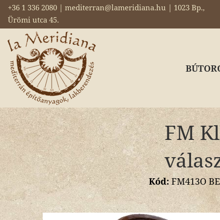
+36 1 336 2080 | mediterran@lameridiana.hu | 1023 Bp.,
Ürömi utca 45.
BÚTOR
FM Kla
válas
Kód:
FM413O BEL