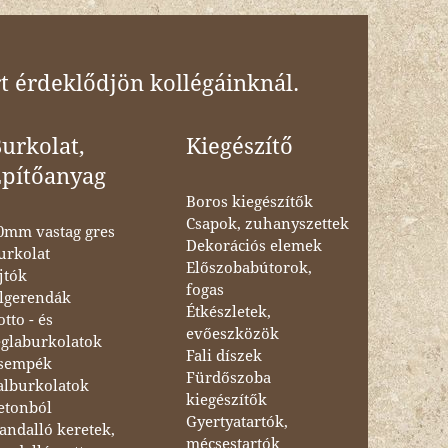
t érdeklődjön kollégáinknál.
urkolat,
Kiegészítő
Építőanyag
Boros kiegészítők
Csapok, zuhanyszettek
0mm vastag gres
Dekorációs elemek
urkolat
Előszobabútorok,
jtók
fogas
lgerendák
Étkészletek,
otto - és
evőeszközök
églaburkolatok
Fali díszek
sempék
Fürdőszoba
alburkolatok
kiegészítők
etonból
Gyertyatartók,
andalló keretek,
mécsestartók