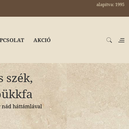
alapítva: 1995
PCSOLAT
AKCIÓ
s szék,
bükkfa
 nád háttámlával