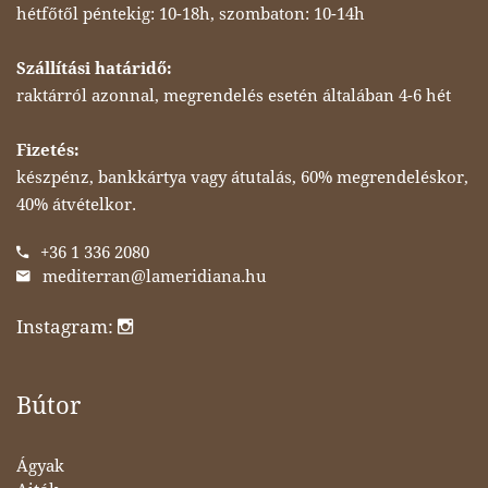
hétfőtől péntekig: 10-18h, szombaton: 10-14h
Szállítási határidő:
raktárról azonnal, megrendelés esetén általában 4-6 hét
Fizetés:
készpénz, bankkártya vagy átutalás, 60% megrendeléskor,
40% átvételkor.
+36 1 336 2080
mediterran@lameridiana.hu
Instagram:
Bútor
Ágyak