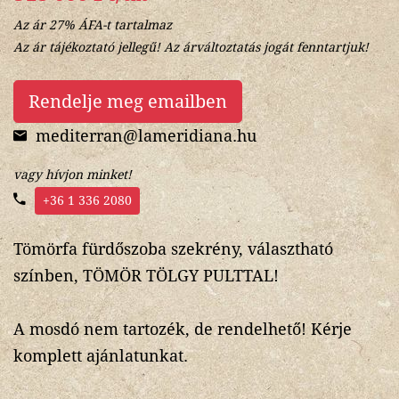
Az ár 27% ÁFA-t tartalmaz
Az ár tájékoztató jellegű! Az árváltoztatás jogát fenntartjuk!
Rendelje meg emailben
mediterran@lameridiana.hu
vagy hívjon minket!
+36 1 336 2080
Tömörfa fürdőszoba szekrény, választható
színben, TÖMÖR TÖLGY PULTTAL!
A mosdó nem tartozék, de rendelhető! Kérje
komplett ajánlatunkat.