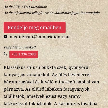
Az ár 27% ÁFA-t tartalmaz
Az ár tájékoztató jellegű! Az árváltoztatás jogát fenntartjuk!
Rendelje meg emailben
mediterran@lameridiana.hu
vagy hívjon minket!
+36 1 336 2080
Klasszikus stílusú bükkfa szék, gyönyörű
kanyargós vonalakkal. Az ülés hevederrel,
három rugóval és kiváló minőségű habbal van
párnázva. Az elülső lábakon faragványok
találhatók, amelyek ezüst vagy arany
lakkozással fokozhatók. A kárpitozás továbbá