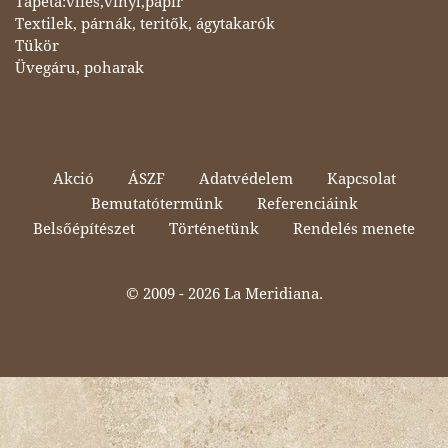
Tapéta:vlies,vinyl,papír
Textilek, párnák, teritők, ágytakarók
Tükör
Üvegáru, poharak
Akció
ÁSZF
Adatvédelem
Kapcsolat
Bemutatótermünk
Referenciáink
Belsőépítészet
Történetünk
Rendelés menete
© 2009 -
2026 La Meridiana.