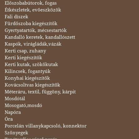
Előszobabútorok, fogas
Étkészletek, evőeszközök
Fali díszek
Fürdőszoba kiegészítők
Gyertyatartók, mécsestartók
Kandalló keretek, kandallószett
Kaspók, virágládák,vázák
Kerti csap, zuhany
Kerti kiegészítők
Kerti kutak, szökőkutak
Kilincsek, fogantyúk
Konyhai kiegészítők
Kovácsoltvas kiegészítők
Méteráru, textil, függöny, kárpit
Mosdótál
Mosogató,mosdó
Napóra
Óra
Porcelán villanykapcsoló, konnektor
Szőnyegek