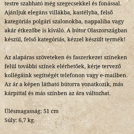
testre szabható még szegecsekkel és fonással.
Ajánljuk elegáns villákba, kastélyba, felső
kategóriás polgári szalonokba, nappaliba vagy
akár étkezőbe is kiváló. A bútor Olaszországban
készül, felső kategóriás, kézzel készült termék!
Az alapáras szöveteken és faszerkezet színeken
felül további színek elérhetőek, kérje tervező
kollégáink segítségét telefonon vagy e-mailben.
Az ár a képen látható bútorra vonatkozik, más
kárpittal és más színben az ára változhat.
Ülésmagasság: 51 cm
Súly: 6,7 kg.