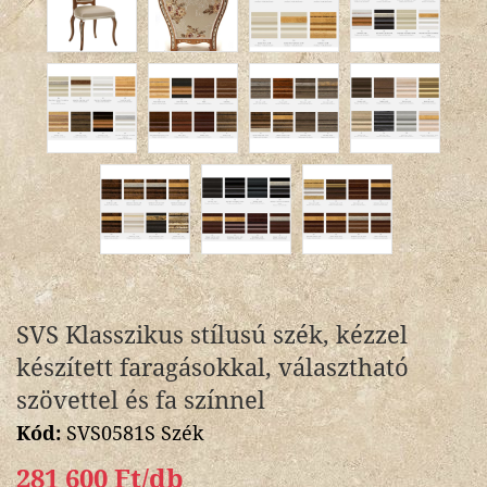
SVS Klasszikus stílusú szék, kézzel
készített faragásokkal, választható
szövettel és fa színnel
Kód:
SVS0581S Szék
281 600 Ft/db