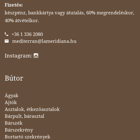
Fizetés:
készpénz, bankkártya vagy átutalás, 60% megrendeléskor,
40% átvételkor.
+36 1 336 2080
mediterran@lameridiana.hu
Instagram:
Bútor
Ágyak
Ajtók
Asztalok, étkezőasztalok
Bárpult, bárasztal
Bárszék
Bárszekrény
Bortartó szekrények