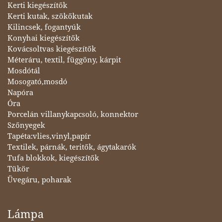
Kerti kiegészítők
Kerti kutak, szökőkutak
Kilincsek, fogantyúk
Konyhai kiegészítők
Kovácsoltvas kiegészítők
Méteráru, textil, függöny, kárpit
Mosdótál
Mosogató,mosdó
Napóra
Óra
Porcelán villanykapcsoló, konnektor
Szőnyegek
Tapéta:vlies,vinyl,papír
Textilek, párnák, teritők, ágytakarók
Tufa blokkok, kiegészítők
Tükör
Üvegáru, poharak
Lámpa