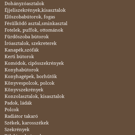
Dohányzóasztalok
Éjjeliszekrények,kisasztalok
Előszobabútorok, fogas
Fésülködő asztal,sminkasztal
Fotelek, puffok, ottománok
Fürdőszoba bútorok
Íróasztalok, szekreterek
Kanapék,szófák
Kerti bútorok
Komódok, cipősszekrények
Konyhabútorok
Konyhagépek, borhűtők
Könyvespolcok, polcok
Könyvszekrények
Konzolasztalok, kisasztalok
Padok, ládák
Polcok
Radiátor takaró
Székek, karosszékek
Szekrények