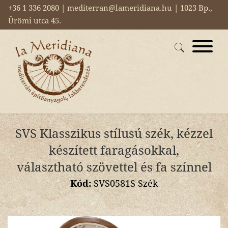
+36 1 336 2080 | mediterran@lameridiana.hu | 1023 Bp.,
Ürömi utca 45.
SVS Klasszikus stílusú szék, kézzel
készített faragásokkal,
választható szövettel és fa színnel
Kód:
SVS0581S Szék