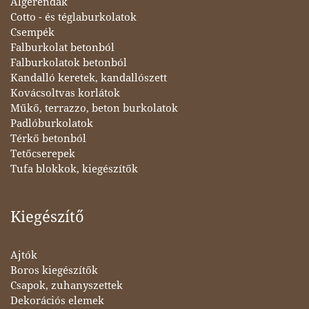
Álgerendák
Cotto - és téglaburkolatok
Csempék
Falburkolat betonból
Falburkolatok betonból
Kandalló keretek, kandallószett
Kovácsoltvas korlátok
Műkő, terrazzo, beton burkolatok
Padlóburkolatok
Térkő betonból
Tetőcserepek
Tufa blokkok, kiegészítők
Kiegészítő
Ajtók
Boros kiegészítők
Csapok, zuhanyszettek
Dekorációs elemek