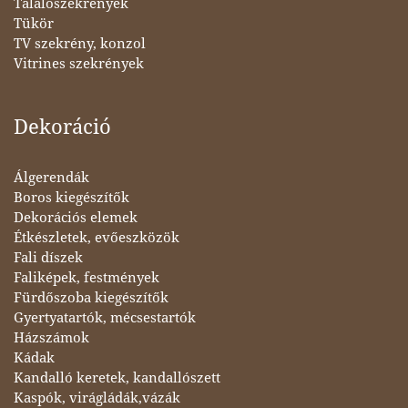
Tálalószekrények
Tükör
TV szekrény, konzol
Vitrines szekrények
Dekoráció
Álgerendák
Boros kiegészítők
Dekorációs elemek
Étkészletek, evőeszközök
Fali díszek
Faliképek, festmények
Fürdőszoba kiegészítők
Gyertyatartók, mécsestartók
Házszámok
Kádak
Kandalló keretek, kandallószett
Kaspók, virágládák,vázák