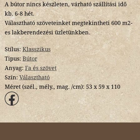
A bútor nincs készleten, várható szállítási idő
kb. 6-8 hét.
Választható szöveteinket megtekintheti 600 m2-
es lakberendezési üzletünkben.
Stílus:
Klasszikus
Tipus:
Bútor
Anyag:
Fa és szövet
Szín:
Választható
Méret (szél., mély., mag. /cm):
53 x 59 x 110