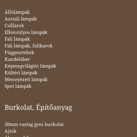
Állólámpák
Asztali lámpák
Csillárok
Ellensúlyos lámpák
Fali lámpák
Fali lámpák, falikarok
Függesztékek
Kandeláber
Képmegvilágító lámpák
Kültéri lámpák
Mennyezeti lámpák
Spot lámpák
Burkolat, Építőanyag
20mm vastag gres burkolat
Ajtók