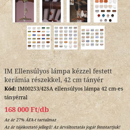
IM Ellensúlyos lámpa kézzel festett
kerámia részekkel, 42 cm tányér
Kód:
IM00253/42SA ellensúlyos lámpa 42 cm-es
tányérral
168 000 Ft/db
Az ár 27% ÁFA-t tartalmaz
Az ár tájékoztató jellegű! Az árváltoztatás jogát fenntartjuk!