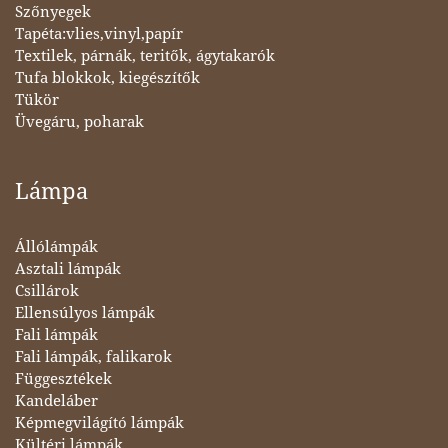
Szőnyegek
Tapéta:vlies,vinyl,papír
Textilek, párnák, teritők, ágytakarók
Tufa blokkok, kiegészítők
Tükör
Üvegáru, poharak
Lámpa
Állólámpák
Asztali lámpák
Csillárok
Ellensúlyos lámpák
Fali lámpák
Fali lámpák, falikarok
Függesztékek
Kandeláber
Képmegvilágító lámpák
Kültéri lámpák