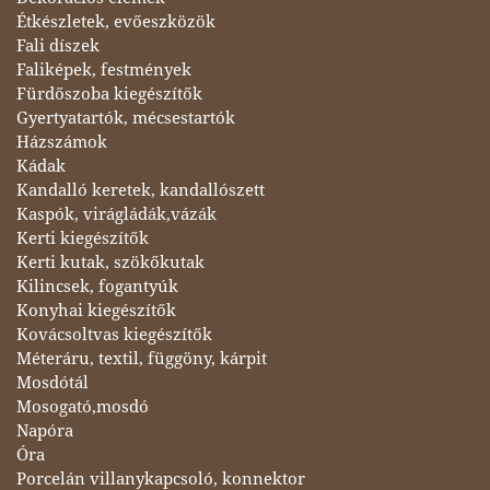
Étkészletek, evőeszközök
Fali díszek
Faliképek, festmények
Fürdőszoba kiegészítők
Gyertyatartók, mécsestartók
Házszámok
Kádak
Kandalló keretek, kandallószett
Kaspók, virágládák,vázák
Kerti kiegészítők
Kerti kutak, szökőkutak
Kilincsek, fogantyúk
Konyhai kiegészítők
Kovácsoltvas kiegészítők
Méteráru, textil, függöny, kárpit
Mosdótál
Mosogató,mosdó
Napóra
Óra
Porcelán villanykapcsoló, konnektor