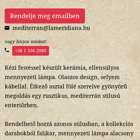
Rendelje meg emailben
mediterran@lameridiana.hu
vagy hívjon minket!
+36 1 336 2080
Kézi festéssel készült kerámia, ellensúlyos
mennyezeti lámpa. Olaszos design, selyem
kábellal. Étkező asztal fölé szerelve gyönyörű
megoldás egy rusztikus, mediterrán stilusú
enteriőrben.
Rendelhető hozzá azonos stilusban, a kollekciós
darabokból falikar, mennyezeti lámpa alacsony