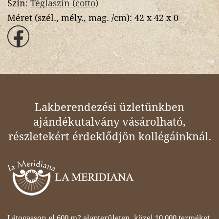
Szín:
Téglaszín (cotto)
Méret (szél., mély., mag. /cm):
42 x 42 x 0
Lakberendezési üzletünkben
ajándékutalvány vásárolható,
részletekért érdeklődjön kollégáinknál.
Látogasson el 600 m2 alapterületen, közel 10 000 terméket