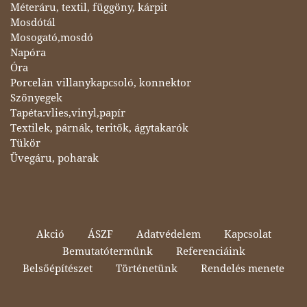
Méteráru, textil, függöny, kárpit
Mosdótál
Mosogató,mosdó
Napóra
Óra
Porcelán villanykapcsoló, konnektor
Szőnyegek
Tapéta:vlies,vinyl,papír
Textilek, párnák, teritők, ágytakarók
Tükör
Üvegáru, poharak
Akció
ÁSZF
Adatvédelem
Kapcsolat
Bemutatótermünk
Referenciáink
Belsőépítészet
Történetünk
Rendelés menete