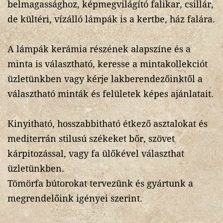
belmagassághoz, képmegvilágító falikar, csillár,
de kültéri, vízálló lámpák is a kertbe, ház falára.
A lámpák kerámia részének alapszíne és a
minta is választható, keresse a mintakollekciót
üzletünkben vagy kérje lakberendezőinktől a
választható minták és felületek képes ajánlatait.
Kinyitható, hosszabbitható étkező asztalokat és
mediterrán stilusú székeket bőr, szövet
kárpitozással, vagy fa ülőkével választhat
üzletünkben.
Tömörfa bútorokat tervezünk és gyártunk a
megrendelőink igényei szerint.