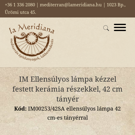
+36 1 336 2080 | mediterran@lameridiana.hu | 1023 Bp.,
Ürömi utca 45.
IM Ellensúlyos lámpa kézzel
festett kerámia részekkel, 42 cm
tányér
Kód:
IM00253/42SA ellensúlyos lámpa 42
cm-es tányérral