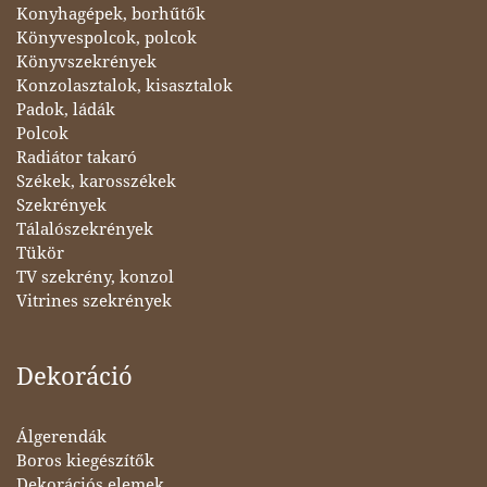
Konyhagépek, borhűtők
Könyvespolcok, polcok
Könyvszekrények
Konzolasztalok, kisasztalok
Padok, ládák
Polcok
Radiátor takaró
Székek, karosszékek
Szekrények
Tálalószekrények
Tükör
TV szekrény, konzol
Vitrines szekrények
Dekoráció
Álgerendák
Boros kiegészítők
Dekorációs elemek