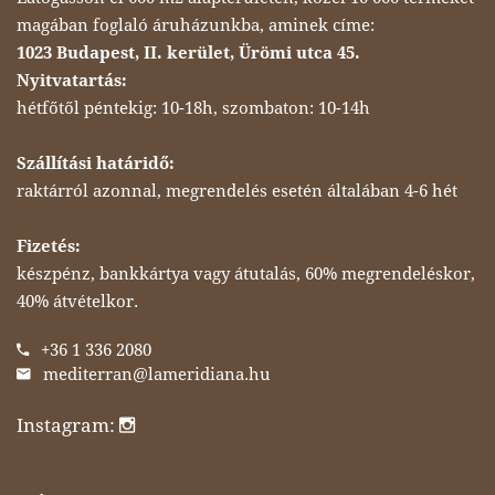
magában foglaló áruházunkba, aminek címe:
1023 Budapest, II. kerület, Ürömi utca 45.
Nyitvatartás:
hétfőtől péntekig: 10-18h, szombaton: 10-14h
Szállítási határidő:
raktárról azonnal, megrendelés esetén általában 4-6 hét
Fizetés:
készpénz, bankkártya vagy átutalás, 60% megrendeléskor,
40% átvételkor.
+36 1 336 2080
mediterran@lameridiana.hu
Instagram: