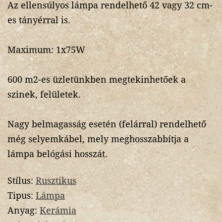
Az ellensúlyos lámpa rendelhető 42 vagy 32 cm-
es tányérral is.
Maximum: 1x75W
600 m2-es üzletünkben megtekinhetőek a
szinek, felületek.
Nagy belmagasság esetén (felárral) rendelhető
még selyemkábel, mely meghosszabbítja a
lámpa belógási hosszát.
Stílus:
Rusztikus
Tipus:
Lámpa
Anyag:
Kerámia