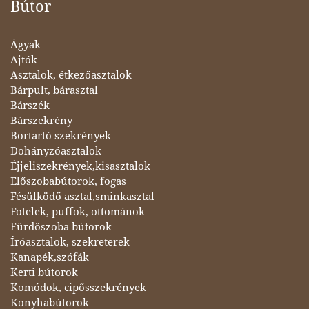
Bútor
Ágyak
Ajtók
Asztalok, étkezőasztalok
Bárpult, bárasztal
Bárszék
Bárszekrény
Bortartó szekrények
Dohányzóasztalok
Éjjeliszekrények,kisasztalok
Előszobabútorok, fogas
Fésülködő asztal,sminkasztal
Fotelek, puffok, ottománok
Fürdőszoba bútorok
Íróasztalok, szekreterek
Kanapék,szófák
Kerti bútorok
Komódok, cipősszekrények
Konyhabútorok