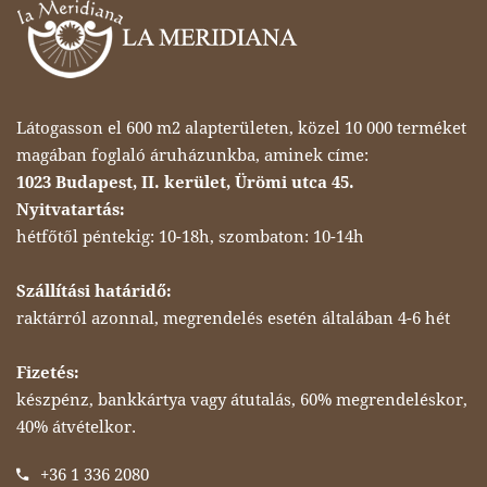
Látogasson el 600 m2 alapterületen, közel 10 000 terméket
magában foglaló áruházunkba, aminek címe:
1023 Budapest, II. kerület, Ürömi utca 45.
Nyitvatartás:
hétfőtől péntekig: 10-18h, szombaton: 10-14h
Szállítási határidő:
raktárról azonnal, megrendelés esetén általában 4-6 hét
Fizetés:
készpénz, bankkártya vagy átutalás, 60% megrendeléskor,
40% átvételkor.
+36 1 336 2080