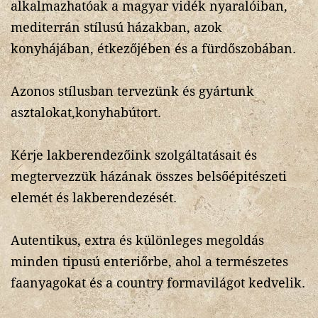
alkalmazhatóak a magyar vidék nyaralóiban,
mediterrán stílusú házakban, azok
konyhájában, étkezőjében és a fürdőszobában.
Azonos stílusban tervezünk és gyártunk
asztalokat,konyhabútort.
Kérje lakberendezőink szolgáltatásait és
megtervezzük házának összes belsőépitészeti
elemét és lakberendezését.
Autentikus, extra és különleges megoldás
minden tipusú enteriőrbe, ahol a természetes
faanyagokat és a country formavilágot kedvelik.