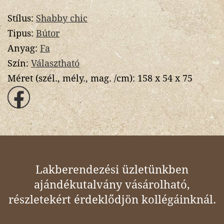
Stílus:
Shabby chic
Tipus:
Bútor
Anyag:
Fa
Szín:
Választható
Méret (szél., mély., mag. /cm):
158 x 54 x 75
Lakberendezési üzletünkben
ajándékutalvány vásárolható,
részletekért érdeklődjön kollégáinknál.