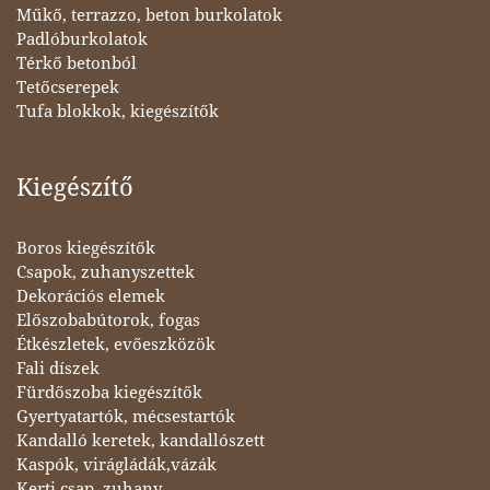
Műkő, terrazzo, beton burkolatok
Padlóburkolatok
Térkő betonból
Tetőcserepek
Tufa blokkok, kiegészítők
Kiegészítő
Boros kiegészítők
Csapok, zuhanyszettek
Dekorációs elemek
Előszobabútorok, fogas
Étkészletek, evőeszközök
Fali díszek
Fürdőszoba kiegészítők
Gyertyatartók, mécsestartók
Kandalló keretek, kandallószett
Kaspók, virágládák,vázák
Kerti csap, zuhany