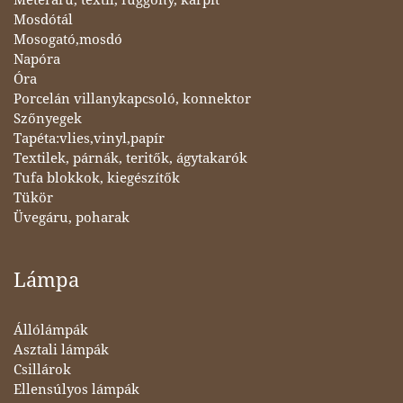
Mosdótál
Mosogató,mosdó
Napóra
Óra
Porcelán villanykapcsoló, konnektor
Szőnyegek
Tapéta:vlies,vinyl,papír
Textilek, párnák, teritők, ágytakarók
Tufa blokkok, kiegészítők
Tükör
Üvegáru, poharak
Lámpa
Állólámpák
Asztali lámpák
Csillárok
Ellensúlyos lámpák