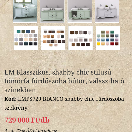
LM Klasszikus, shabby chic stilusú
tömörfa fürdőszoba bútor, választható
szinekben
Kód:
LMPS729 BIANCO shabby chic fürdőszoba
szekrény
729 000 Ft/db
Az ár 27% ÁFA-t tartalmaz