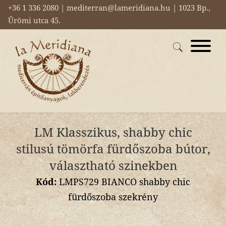
+36 1 336 2080 | mediterran@lameridiana.hu | 1023 Bp.,
Ürömi utca 45.
LM Klasszikus, shabby chic
stilusú tömörfa fürdőszoba bútor,
választható szinekben
Kód:
LMPS729 BIANCO shabby chic
fürdőszoba szekrény