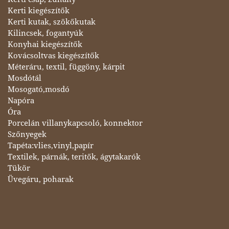
Kerti kiegészítők
Kerti kutak, szökőkutak
Kilincsek, fogantyúk
Konyhai kiegészítők
Kovácsoltvas kiegészítők
Méteráru, textil, függöny, kárpit
Mosdótál
Mosogató,mosdó
Napóra
Óra
Porcelán villanykapcsoló, konnektor
Szőnyegek
Tapéta:vlies,vinyl,papír
Textilek, párnák, teritők, ágytakarók
Tükör
Üvegáru, poharak