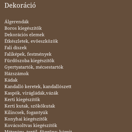
Dekoráció
Álgerendák
Boros kiegészítők
Dekorációs elemek
Étkészletek, evőeszközök
Fali díszek
Faliképek, festmények
Fürdőszoba kiegészítők
Gyertyatartók, mécsestartók
Házszámok
Kádak
Kandalló keretek, kandallószett
Kaspók, virágládák,vázák
Kerti kiegészítők
Kerti kutak, szökőkutak
Kilincsek, fogantyúk
Konyhai kiegészítők
Kovácsoltvas kiegészítők
Méteráru, textil, függöny, kárpit