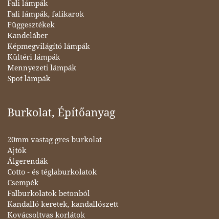
Fali lámpák
Fali lámpák, falikarok
Függesztékek
Kandeláber
Képmegvilágító lámpák
Kültéri lámpák
Mennyezeti lámpák
Spot lámpák
Burkolat, Építőanyag
20mm vastag gres burkolat
Ajtók
Álgerendák
Cotto - és téglaburkolatok
Csempék
Falburkolatok betonból
Kandalló keretek, kandallószett
Kovácsoltvas korlátok