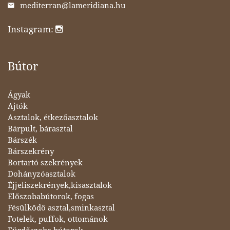
mediterran@lameridiana.hu
Instagram:
Bútor
Ágyak
Ajtók
Asztalok, étkezőasztalok
Bárpult, bárasztal
Bárszék
Bárszekrény
Bortartó szekrények
Dohányzóasztalok
Éjjeliszekrények,kisasztalok
Előszobabútorok, fogas
Fésülködő asztal,sminkasztal
Fotelek, puffok, ottománok