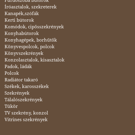
Fürdőszoba bútorok
Íróasztalok, szekreterek
Kanapék,szófák
Kerti bútorok
Komódok, cipősszekrények
Konyhabútorok
Konyhagépek, borhűtők
Könyvespolcok, polcok
Könyvszekrények
Konzolasztalok, kisasztalok
Padok, ládák
Polcok
Radiátor takaró
Székek, karosszékek
Szekrények
Tálalószekrények
Tükör
TV szekrény, konzol
Vitrines szekrények