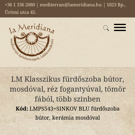
+36 1 336 2080 | mediterran@lameridiana.hu | 1023 Bp.,
Ürömi utca 45.
LM Klasszikus fürdőszoba bútor,
mosdóval, réz fogantyúval, tömör
fából, több szinben
Kód:
LMPS543+SINKOV BLU fürdőszoba
bútor, kerámia mosdóval