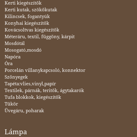
Kerti kiegészítők
Kerti kutak, szökőkutak
Kilincsek, fogantyúk
Konyhai kiegészítők
Kovácsoltvas kiegészítők
Méteráru, textil, függöny, kárpit
Mosdótál
Mosogató,mosdó
Napóra
Óra
Porcelán villanykapcsoló, konnektor
Szőnyegek
Tapéta:vlies,vinyl,papír
Textilek, párnák, teritők, ágytakarók
Tufa blokkok, kiegészítők
Tükör
Üvegáru, poharak
Lámpa