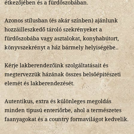
étkezőjében és a fürdőszobában.
Azonos stílusban (és akár színben) ajánlunk
hozzáilleszkedő tároló szekrényeket a
fürdőszobába vagy asztalokat, konyhabútort,
könyvszekrényt a ház bármely helyiségébe..
Kérje lakberendezőink szolgáltatásait és
megtervezzük házának összes belsőépitészeti
elemét és lakberendezését.
Autentikus, extra és különleges megoldás
minden tipusú enteriőrbe, ahol a természetes
faanyagokat és a country formavilágot kedvelik.