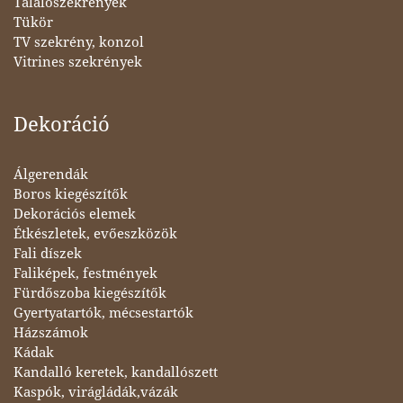
Tálalószekrények
Tükör
TV szekrény, konzol
Vitrines szekrények
Dekoráció
Álgerendák
Boros kiegészítők
Dekorációs elemek
Étkészletek, evőeszközök
Fali díszek
Faliképek, festmények
Fürdőszoba kiegészítők
Gyertyatartók, mécsestartók
Házszámok
Kádak
Kandalló keretek, kandallószett
Kaspók, virágládák,vázák