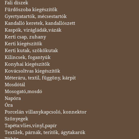
Fali díszek
Fürdőszoba kiegészítők
Gyertyatartók, mécsestartók
Kandalló keretek, kandallószett
Kaspók, virágládák,vázák
Kerti csap, zuhany
Kerti kiegészítők
Kerti kutak, szökőkutak
Kilincsek, fogantyúk
Konyhai kiegészítők
Kovácsoltvas kiegészítők
Méteráru, textil, függöny, kárpit
Mosdótál
Mosogató,mosdó
Napóra
Óra
Porcelán villanykapcsoló, konnektor
Szőnyegek
Tapéta:vlies,vinyl,papír
Textilek, párnák, teritők, ágytakarók