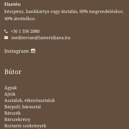
Fizetés:
készpénz, bankkártya vagy átutalás, 60% megrendeléskor,
40% átvételkor.
+36 1 336 2080
mediterran@lameridiana.hu
Instagram:
Bútor
Ágyak
Ajtók
Asztalok, étkezőasztalok
Bárpult, bárasztal
Bárszék
Bárszekrény
Bortartó szekrények