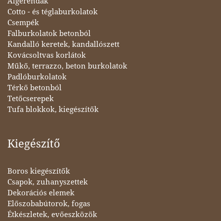
Álgerendák
Cotto - és téglaburkolatok
Csempék
Falburkolatok betonból
Kandalló keretek, kandallószett
Kovácsoltvas korlátok
Műkő, terrazzo, beton burkolatok
Padlóburkolatok
Térkő betonból
Tetőcserepek
Tufa blokkok, kiegészítők
Kiegészítő
Boros kiegészítők
Csapok, zuhanyszettek
Dekorációs elemek
Előszobabútorok, fogas
Étkészletek, evőeszközök