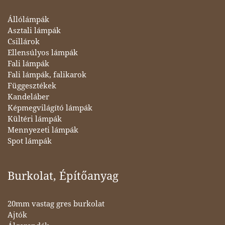
Állólámpák
Asztali lámpák
Csillárok
Ellensúlyos lámpák
Fali lámpák
Fali lámpák, falikarok
Függesztékek
Kandeláber
Képmegvilágító lámpák
Kültéri lámpák
Mennyezeti lámpák
Spot lámpák
Burkolat, Építőanyag
20mm vastag gres burkolat
Ajtók