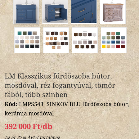
LM Klasszikus fürdőszoba bútor,
mosdóval, réz fogantyúval, tömör
fából, több szinben
Kód:
LMPS543+SINKOV BLU fürdőszoba bútor,
kerámia mosdóval
392 000 Ft/db
Az ár 27% ÁFA-t tartalmaz