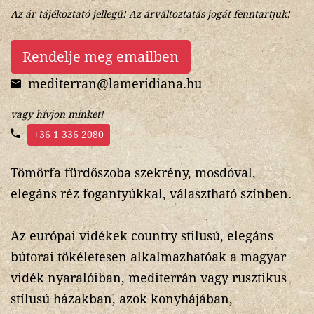
Az ár tájékoztató jellegű! Az árváltoztatás jogát fenntartjuk!
Rendelje meg emailben
mediterran@lameridiana.hu
vagy hívjon minket!
+36 1 336 2080
Tömörfa fürdőszoba szekrény, mosdóval,
elegáns réz fogantyúkkal, választható színben.
Az európai vidékek country stilusú, elegáns
bútorai tökéletesen alkalmazhatóak a magyar
vidék nyaralóiban, mediterrán vagy rusztikus
stílusú házakban, azok konyhájában,