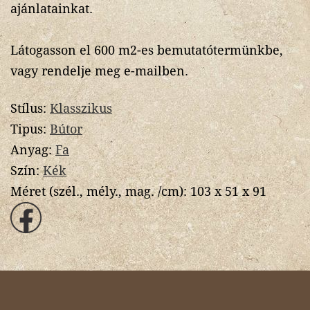
ajánlatainkat.
Látogasson el 600 m2-es bemutatótermünkbe,
vagy rendelje meg e-mailben.
Stílus:
Klasszikus
Tipus:
Bútor
Anyag:
Fa
Szín:
Kék
Méret (szél., mély., mag. /cm):
103 x 51 x 91