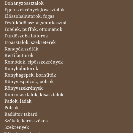
Dohányzóasztalok
Éjjeliszekrények,kisasztalok
Előszobabútorok, fogas
Fésülködő asztal,sminkasztal
Fotelek, puffok, ottománok
Fürdőszoba bútorok
Íróasztalok, szekreterek
Kanapék,szófák
Kerti bútorok
Komódok, cipősszekrények
Konyhabútorok
Konyhagépek, borhűtők
Könyvespolcok, polcok
Könyvszekrények
Konzolasztalok, kisasztalok
Padok, ládák
Polcok
Radiátor takaró
Székek, karosszékek
Szekrények