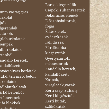
Boros kiegészítők
Csapok, zuhanyszettek
0mm vastag gres
Dekorációs elemek
urkolat
Előszobabútorok,
jtók
fogas
lgerendák
Étkészletek,
otto - és
evőeszközök
églaburkolatok
Fali díszek
sempék
Fürdőszoba
alburkolatok
kiegészítők
etonból
Gyertyatartók,
andalló keretek,
mécsestartók
andallószett
Kandalló keretek,
ovácsoltvas korlátok
kandallószett
űkő, terrazzo, beton
Kaspók,
urkolatok
virágládák,vázák
adlóburkolatok
Kerti csap, zuhany
érkő betonból
Kerti kiegészítők
etőcserepek
Kerti kutak,
ufa blokkok,
szökőkutak
iegészítők