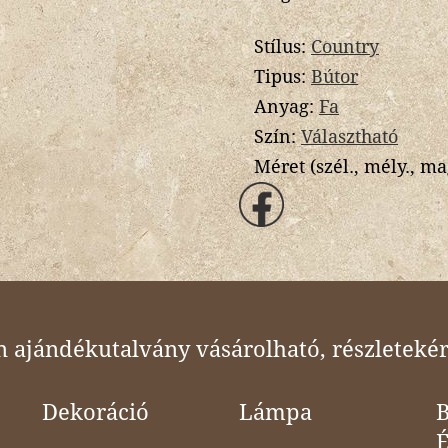
Stílus:
Country
Tipus:
Bútor
Anyag:
Fa
Szín:
Választható
Méret (szél., mély., ma
ajándékutalvány vásárolható, részletekér
Dekoráció
Lámpa
B