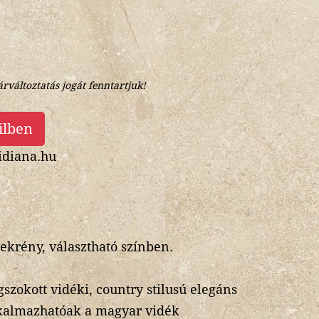
árváltoztatás jogát fenntartjuk!
ilben
diana.hu
ekrény, választható színben.
zokott vidéki, country stilusú elegáns
lkalmazhatóak a magyar vidék