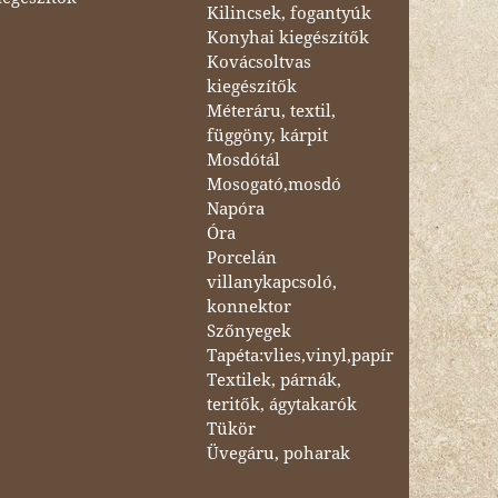
Kilincsek, fogantyúk
Konyhai kiegészítők
Kovácsoltvas
kiegészítők
Méteráru, textil,
függöny, kárpit
Mosdótál
Mosogató,mosdó
Napóra
Óra
Porcelán
villanykapcsoló,
konnektor
Szőnyegek
Tapéta:vlies,vinyl,papír
Textilek, párnák,
teritők, ágytakarók
Tükör
Üvegáru, poharak