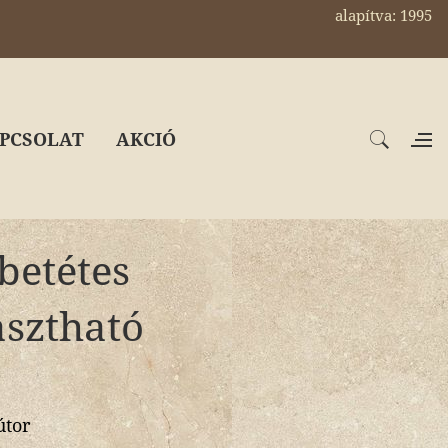
alapítva: 1995
PCSOLAT
AKCIÓ
betétes
asztható
útor