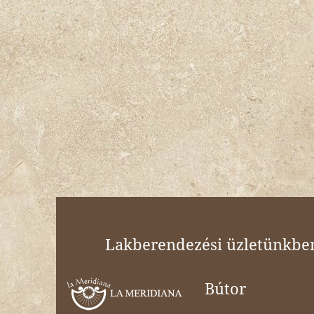
Lakberendezési üzletünkben 
Bútor