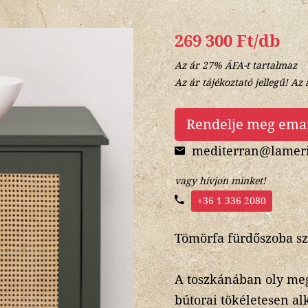
269 300 Ft/db
Az ár 27% ÁFA-t tartalmaz
Az ár tájékoztató jellegű! Az 
Rendelje meg ema
mediterran@lameri
vagy hívjon minket!
+36 1 336 2080
Tömörfa fürdőszoba sz
A toszkánában oly megs
bútorai tökéletesen a