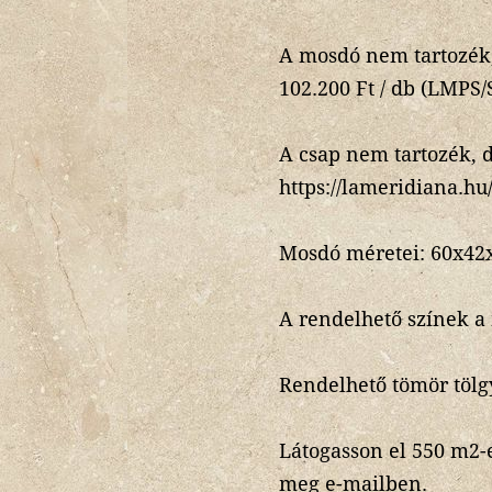
A mosdó nem tartozék,
102.200 Ft / db (LMPS
A csap nem tartozék, 
https://lameridiana.h
Mosdó méretei: 60x42
A rendelhető színek a
Rendelhető tömör tölgy 
Látogasson el 550 m2-
meg e-mailben.