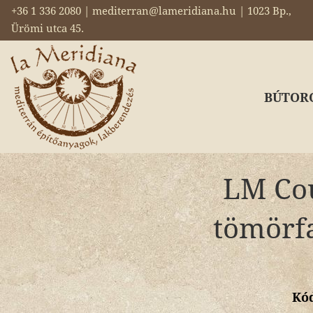
+36 1 336 2080 | mediterran@lameridiana.hu | 1023 Bp.,
Ürömi utca 45.
BÚTOR
LM Cou
tömörfa
Kó