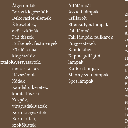
Álgerendák
Állólámpák
Boros kiegészítők
Asztali lámpák
2
Dekorációs elemek
Csillárok
b
Étkészletek,
Ellensúlyos lámpák
A
evőeszközök
Fali lámpák
Á
Fali díszek
Fali lámpák, falikarok
C
Faliképek, festmények
Függesztékek
t
Fürdőszoba
Kandeláber
C
kiegészítők
Képmegvilágító
F
sztalok
Gyertyatartók,
lámpák
b
mécsestartók
Kültéri lámpák
K
Házszámok
Mennyezeti lámpák
k
Kádak
Spot lámpák
K
Kandalló keretek,
M
kandallószett
b
Kaspók,
P
virágládák,vázák
T
Kerti kiegészítők
T
Kerti kutak,
T
szökőkutak
k