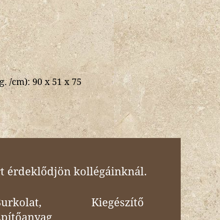
g. /cm):
90 x 51 x 75
t érdeklődjön kollégáinknál.
urkolat,
Kiegészítő
Építőanyag