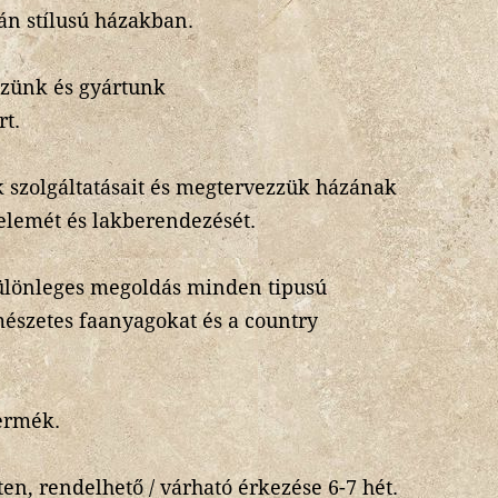
án stílusú házakban.
ezünk és gyártunk
rt.
 szolgáltatásait és megtervezzük házának
 elemét és lakberendezését.
különleges megoldás minden tipusú
mészetes faanyagokat és a country
.
ermék.
en, rendelhető / várható érkezése 6-7 hét.