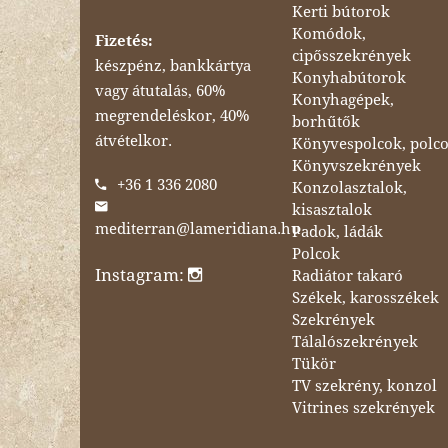
Kerti bútorok
Komódok,
Fizetés:
cipősszekrények
készpénz, bankkártya
Konyhabútorok
vagy átutalás, 60%
Konyhagépek,
megrendeléskor, 40%
borhűtők
átvételkor.
Könyvespolcok, polc
Könyvszekrények
+36 1 336 2080
Konzolasztalok,
kisasztalok
mediterran@lameridiana.hu
Padok, ládák
Polcok
Instagram:
Radiátor takaró
Székek, karosszékek
Szekrények
Tálalószekrények
Tükör
TV szekrény, konzol
Vitrines szekrények