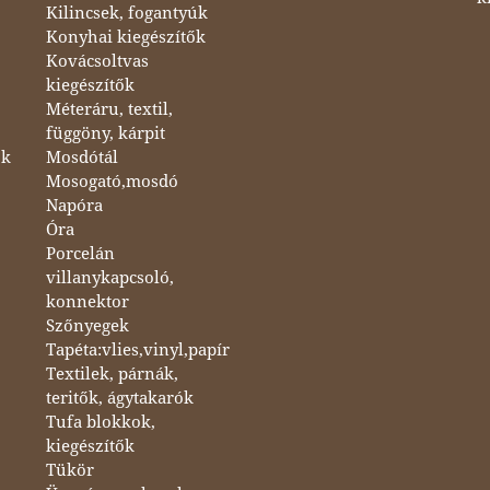
Kilincsek, fogantyúk
Konyhai kiegészítők
Kovácsoltvas
kiegészítők
Méteráru, textil,
függöny, kárpit
ok
Mosdótál
Mosogató,mosdó
Napóra
Óra
Porcelán
villanykapcsoló,
konnektor
Szőnyegek
Tapéta:vlies,vinyl,papír
Textilek, párnák,
teritők, ágytakarók
Tufa blokkok,
kiegészítők
Tükör