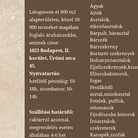
Ágyak
Látogasson el 600 m2
Ajtók
Asztalok,
alapterületen, közel 10
étkezőasztalok
000 terméket magában
Bárpult, bárasztal
foglaló áruházunkba,
Bárszék
aminek címe:
Bárszekrény
1023 Budapest, II.
Bortartó szekrények
kerület, Ürömi utca
Dohányzóasztalok
45.
Éjjeliszekrények,kisa
Nyitvatartás:
Előszobabútorok,
fogas
hétfőtől péntekig: 10-
Fésülködő
18h, szombaton: 10-
asztal,sminkasztal
14h
Fotelek, puffok,
ottománok
Szállítási határidő:
Fürdőszoba bútorok
raktárról azonnal,
Íróasztalok,
megrendelés esetén
szekreterek
Kanapék,szófák
általában 4-6 hét