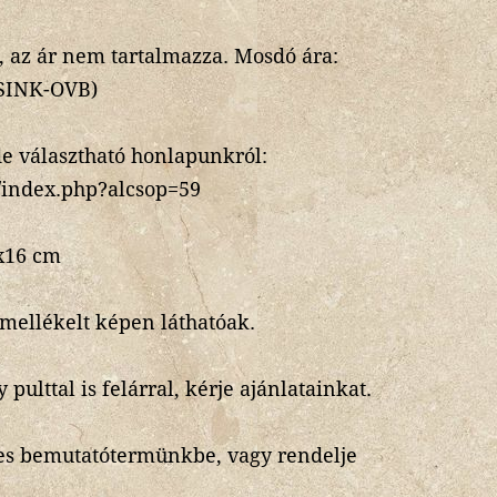
 az ár nem tartalmazza. Mosdó ára:
/SINK-OVB)
de választható honlapunkról:
u/index.php?alcsop=59
x16 cm
 mellékelt képen láthatóak.
pulttal is felárral, kérje ajánlatainkat.
es bemutatótermünkbe, vagy rendelje