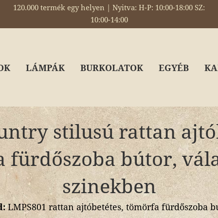
120.000 termék egy helyen | Nyitva: H-P: 10:00-18:00 SZ:
10:00-14:00
OK
LÁMPÁK
BURKOLATOK
EGYÉB
KA
ntry stilusú rattan ajtó
 fürdőszoba bútor, vál
szinekben
d:
LMPS801 rattan ajtóbetétes, tömörfa fürdőszoba b