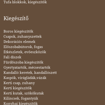
Tufa blokkok, kiegészítők
Kiegészítő
Boros kiegészítők
Csapok, zuhanyszettek
Dekorációs elemek
Előszobabútorok, fogas
Étkészletek, evőeszközök
Fali díszek
Fürdőszoba kiegészítők
Gyertyatartók, mécsestartók
Kandalló keretek, kandallószett
Kaspók, virágládák,vázák
Kerti csap, zuhany
Kerti kiegészítők
Kerti kutak, szökőkutak
Kilincsek, fogantyúk
Konyhai kiegészítők