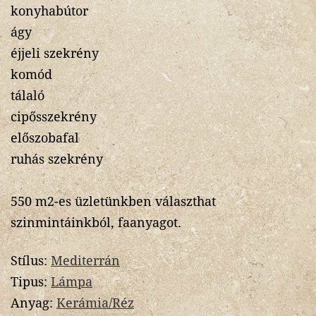
konyhabútor
ágy
éjjeli szekrény
komód
tálaló
cipősszekrény
előszobafal
ruhás szekrény
550 m2-es üzletünkben választhat
szinmintáinkból, faanyagot.
Stílus:
Mediterrán
Tipus:
Lámpa
Anyag:
Kerámia/Réz