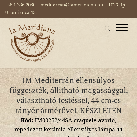
+36 1 336 2080 | mediterran@lameridiana.hu | 1023 Bp.,
Ürömi utca 45.
IM Mediterrán ellensúlyos
függeszték, állitható magassággal,
választható festéssel, 44 cm-es
tányér átmérővel, KÉSZLETEN
Kód:
IM00252/44SA craquele avorio,
repedezett kerámia ellensúlyos lámpa 44