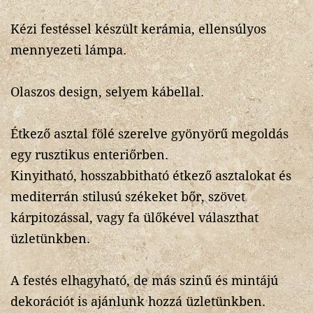
Kézi festéssel készült kerámia, ellensúlyos
mennyezeti lámpa.
Olaszos design, selyem kábellal.
Étkező asztal fölé szerelve gyönyörű megoldás
egy rusztikus enteriőrben.
Kinyitható, hosszabbitható étkező asztalokat és
mediterrán stilusú székeket bőr, szövet
kárpitozással, vagy fa ülőkével választhat
üzletünkben.
A festés elhagyható, de más szinű és mintájú
dekorációt is ajánlunk hozzá üzletünkben.