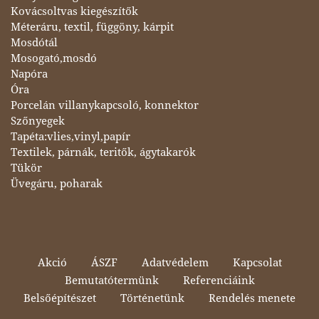
Kovácsoltvas kiegészítők
Méteráru, textil, függöny, kárpit
Mosdótál
Mosogató,mosdó
Napóra
Óra
Porcelán villanykapcsoló, konnektor
Szőnyegek
Tapéta:vlies,vinyl,papír
Textilek, párnák, teritők, ágytakarók
Tükör
Üvegáru, poharak
Akció
ÁSZF
Adatvédelem
Kapcsolat
Bemutatótermünk
Referenciáink
Belsőépítészet
Történetünk
Rendelés menete