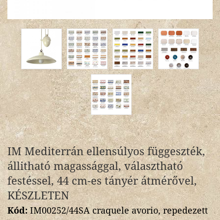
IM Mediterrán ellensúlyos függeszték,
állitható magassággal, választható
festéssel, 44 cm-es tányér átmérővel,
KÉSZLETEN
Kód:
IM00252/44SA craquele avorio, repedezett