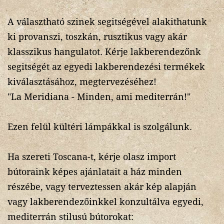
A választható szinek segitségével alakithatunk
ki provanszi, toszkán, rusztikus vagy akár
klasszikus hangulatot. Kérje lakberendezőnk
segitségét az egyedi lakberendezési termékek
kiválasztásához, megtervezéséhez!
"La Meridiana - Minden, ami mediterrán!"
Ezen felül kültéri lámpákkal is szolgálunk.
Ha szereti Toscana-t, kérje olasz import
bútoraink képes ajánlatait a ház minden
részébe, vagy terveztessen akár kép alapján
vagy lakberendezőinkkel konzultálva egyedi,
mediterrán stilusú bútorokat: