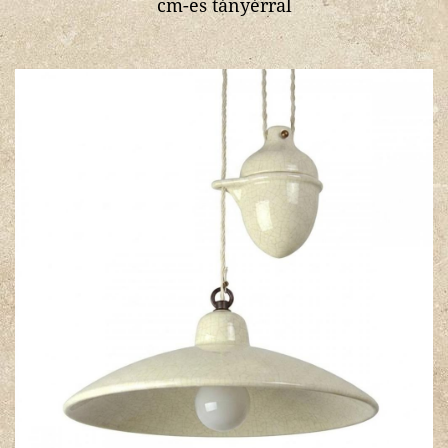
cm-es tányérral