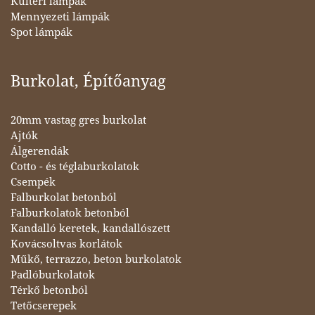
Kültéri lámpák
Mennyezeti lámpák
Spot lámpák
Burkolat, Építőanyag
20mm vastag gres burkolat
Ajtók
Álgerendák
Cotto - és téglaburkolatok
Csempék
Falburkolat betonból
Falburkolatok betonból
Kandalló keretek, kandallószett
Kovácsoltvas korlátok
Műkő, terrazzo, beton burkolatok
Padlóburkolatok
Térkő betonból
Tetőcserepek