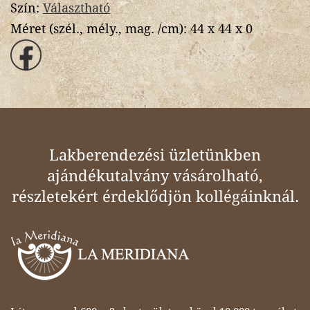
Szín:
Választható
Méret (szél., mély., mag. /cm):
44 x 44 x 0
Lakberendezési üzletünkben
ajándékutalvány vásárolható,
részletekért érdeklődjön kollégáinknál.