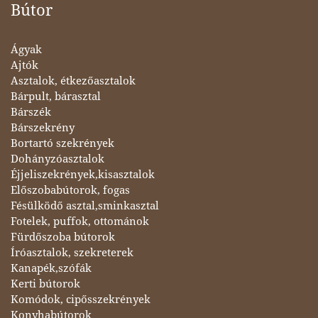
Bútor
Ágyak
Ajtók
Asztalok, étkezőasztalok
Bárpult, bárasztal
Bárszék
Bárszekrény
Bortartó szekrények
Dohányzóasztalok
Éjjeliszekrények,kisasztalok
Előszobabútorok, fogas
Fésülködő asztal,sminkasztal
Fotelek, puffok, ottománok
Fürdőszoba bútorok
Íróasztalok, szekreterek
Kanapék,szófák
Kerti bútorok
Komódok, cipősszekrények
Konyhabútorok