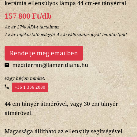
kerámia ellensúlyos lámpa 44 cm-es tányérral
157 800 Ft/db
Az ár 27% ÁFA-t tartalmaz
Az ár tájékoztató jellegű! Az árváltoztatás jogát fenntartjuk!
Rendelje meg emailben
mediterran@lameridiana.hu
vagy hívjon minket!
+36 1 336 2080
44 cm tányér átmérővel, vagy 30 cm tányér
átmérővel.
Magassága állitható az ellensúly segítségével.