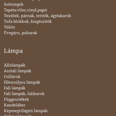
Szőnyegek
Tapéta:vlies,vinyl,papír
Textilek, párnák, teritők, ágytakarók
Tufa blokkok, kiegészítők
Tükör
Üvegáru, poharak
Lámpa
Állólámpák
Asztali lámpák
Csillárok
Ellensúlyos lámpák
Fali lámpák
Fali lámpák, falikarok
Függesztékek
Kandeláber
Képmegvilágító lámpák