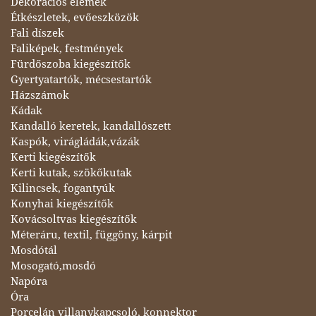
Dekorációs elemek
Étkészletek, evőeszközök
Fali díszek
Faliképek, festmények
Fürdőszoba kiegészítők
Gyertyatartók, mécsestartók
Házszámok
Kádak
Kandalló keretek, kandallószett
Kaspók, virágládák,vázák
Kerti kiegészítők
Kerti kutak, szökőkutak
Kilincsek, fogantyúk
Konyhai kiegészítők
Kovácsoltvas kiegészítők
Méteráru, textil, függöny, kárpit
Mosdótál
Mosogató,mosdó
Napóra
Óra
Porcelán villanykapcsoló, konnektor