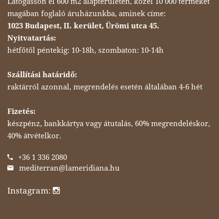
Látogasson el 600 m2 alapterületen, közel 10 000 terméket
magában foglaló áruházunkba, aminek címe:
1023 Budapest, II. kerület, Ürömi utca 45.
Nyitvatartás:
hétfőtől péntekig: 10-18h, szombaton: 10-14h
Szállítási határidő:
raktárról azonnal, megrendelés esetén általában 4-6 hét
Fizetés:
készpénz, bankkártya vagy átutalás, 60% megrendeléskor,
40% átvételkor.
+36 1 336 2080
mediterran@lameridiana.hu
Instagram: