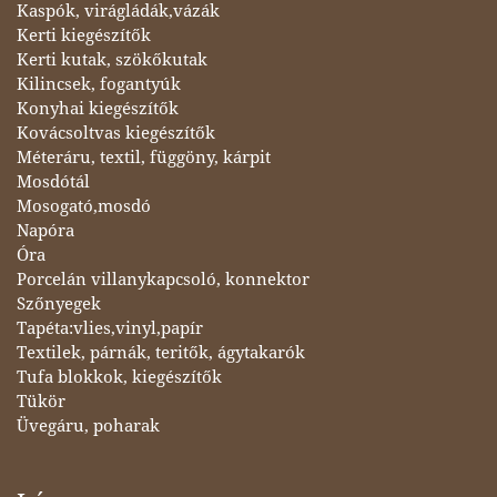
Kaspók, virágládák,vázák
Kerti kiegészítők
Kerti kutak, szökőkutak
Kilincsek, fogantyúk
Konyhai kiegészítők
Kovácsoltvas kiegészítők
Méteráru, textil, függöny, kárpit
Mosdótál
Mosogató,mosdó
Napóra
Óra
Porcelán villanykapcsoló, konnektor
Szőnyegek
Tapéta:vlies,vinyl,papír
Textilek, párnák, teritők, ágytakarók
Tufa blokkok, kiegészítők
Tükör
Üvegáru, poharak