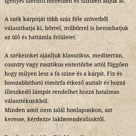
igényei szerinti méretben és szinben adjuk át.
A szék kárpitját több száz féle szövetből
választhatja ki, bőrrel, műbőrrel is bevonhatjuk
az ülő és háttámla felületet.
A székeinket ajánljuk klasszikus, mediterrán,
country vagy rusztikus enteriőrbe attól függően
hogy milyen lesz a fa szine és a kárpit. Fix és
hosszabbitható tömörfa étkező asztalt és hozzá
illeszkedő lámpát rendelhet hozzá hatalmas
választékunkból.
Minden amit nem talál honlapunkon, azt
keresse, kérdezze lakberendezőinktől.