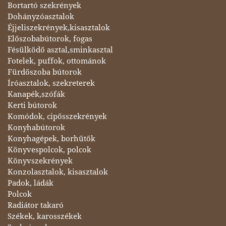
Bortartó szekrények
Dohányzóasztalok
Éjjeliszekrények,kisasztalok
Előszobabútorok, fogas
Fésülködő asztal,sminkasztal
Fotelek, puffok, ottománok
Fürdőszoba bútorok
Íróasztalok, szekreterek
Kanapék,szófák
Kerti bútorok
Komódok, cipősszekrények
Konyhabútorok
Konyhagépek, borhűtők
Könyvespolcok, polcok
Könyvszekrények
Konzolasztalok, kisasztalok
Padok, ládák
Polcok
Radiátor takaró
Székek, karosszékek