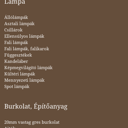
Lámpa
Állólámpák
Asztali lámpák
Csillárok
Ellensúlyos lámpák
Fali lámpák
Fali lámpák, falikarok
Függesztékek
Kandeláber
Képmegvilágító lámpák
Kültéri lámpák
Mennyezeti lámpák
Spot lámpák
Burkolat, Építőanyag
20mm vastag gres burkolat