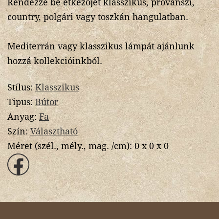
Rendezze be étkezőjét klasszikus, provanszi,
country, polgári vagy toszkán hangulatban.
Mediterrán vagy klasszikus lámpát ajánlunk
hozzá kollekcióinkból.
Stílus:
Klasszikus
Tipus:
Bútor
Anyag:
Fa
Szín:
Választható
Méret (szél., mély., mag. /cm):
0 x 0 x 0