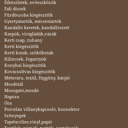
Étkészletek, evőeszközök
Fali díszek
Fürdőszoba kiegészítők
Gyertyatartók, mécsestartók
Kandalló keretek, kandallószett
Kaspók, virágládák,vázák
Kerti csap, zuhany
Kerti kiegészítők
Kerti kutak, szökőkutak
Kilincsek, fogantyúk
Konyhai kiegészítők
Kovácsoltvas kiegészítők
Méteráru, textil, függöny, kárpit
Mosdótál
Mosogató,mosdó
Napóra
Óra
Porcelán villanykapcsoló, konnektor
Szőnyegek
Tapéta:vlies,vinyl,papír