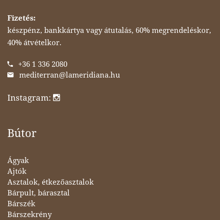
Fizetés:
készpénz, bankkártya vagy átutalás, 60% megrendeléskor,
40% átvételkor.
+36 1 336 2080
mediterran@lameridiana.hu
Instagram:
Bútor
Ágyak
Ajtók
Asztalok, étkezőasztalok
Bárpult, bárasztal
Bárszék
Bárszekrény