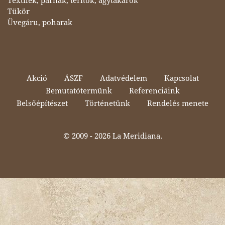
Textilek, párnák, teritők, ágytakarók
Tükör
Üvegáru, poharak
Akció
ÁSZF
Adatvédelem
Kapcsolat
Bemutatótermünk
Referenciáink
Belsőépítészet
Történetünk
Rendelés menete
© 2009 -
2026 La Meridiana.