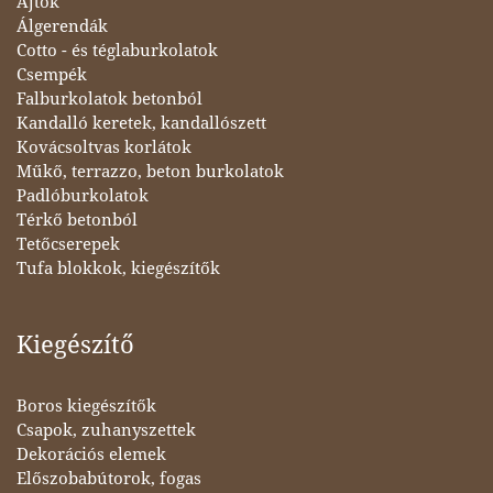
Ajtók
Álgerendák
Cotto - és téglaburkolatok
Csempék
Falburkolatok betonból
Kandalló keretek, kandallószett
Kovácsoltvas korlátok
Műkő, terrazzo, beton burkolatok
Padlóburkolatok
Térkő betonból
Tetőcserepek
Tufa blokkok, kiegészítők
Kiegészítő
Boros kiegészítők
Csapok, zuhanyszettek
Dekorációs elemek
Előszobabútorok, fogas