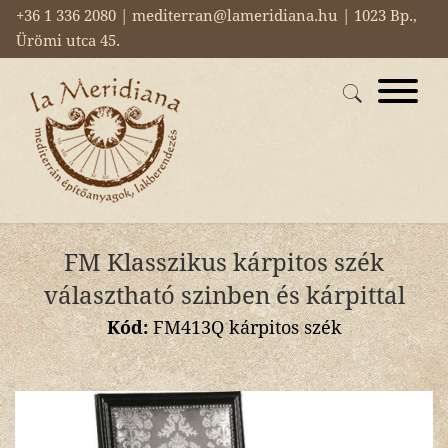
+36 1 336 2080 | mediterran@lameridiana.hu | 1023 Bp.,
Ürömi utca 45.
FM Klasszikus kárpitos szék
választható szinben és kárpittal
Kód:
FM413Q kárpitos szék