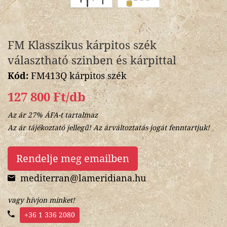
FM Klasszikus kárpitos szék
választható szinben és kárpittal
Kód:
FM413Q kárpitos szék
127 800 Ft/db
Az ár 27% ÁFA-t tartalmaz
Az ár tájékoztató jellegű! Az árváltoztatás jogát fenntartjuk!
Rendelje meg emailben
mediterran@lameridiana.hu
vagy hívjon minket!
+36 1 336 2080