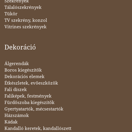
Szekrények
Tálalószekrények
Tükör
TV szekrény, konzol
Vitrines szekrények
Dekoráció
Álgerendák
Boros kiegészítők
Dekorációs elemek
Étkészletek, evőeszközök
Fali díszek
Faliképek, festmények
Fürdőszoba kiegészítők
Gyertyatartók, mécsestartók
Házszámok
Kádak
Kandalló keretek, kandallószett