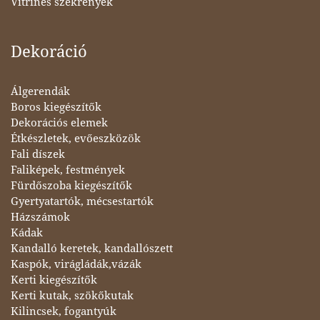
Vitrines szekrények
Dekoráció
Álgerendák
Boros kiegészítők
Dekorációs elemek
Étkészletek, evőeszközök
Fali díszek
Faliképek, festmények
Fürdőszoba kiegészítők
Gyertyatartók, mécsestartók
Házszámok
Kádak
Kandalló keretek, kandallószett
Kaspók, virágládák,vázák
Kerti kiegészítők
Kerti kutak, szökőkutak
Kilincsek, fogantyúk