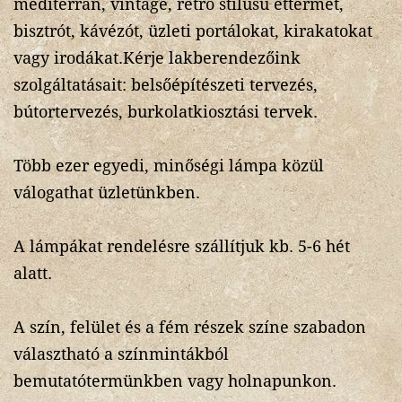
mediterrán, vintage, retro stílusú éttermet,
bisztrót, kávézót, üzleti portálokat, kirakatokat
vagy irodákat.Kérje lakberendezőink
szolgáltatásait: belsőépítészeti tervezés,
bútortervezés, burkolatkiosztási tervek.
Több ezer egyedi, minőségi lámpa közül
válogathat üzletünkben.
A lámpákat rendelésre szállítjuk kb. 5-6 hét
alatt.
A szín, felület és a fém részek színe szabadon
választható a színmintákból
bemutatótermünkben vagy holnapunkon.