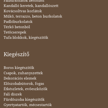
Falburkolatok betonból
Kandalló keretek, kandallószett
Kovácsoltvas korlátok
Műkő, terrazzo, beton burkolatok
Padlóburkolatok
Térkő betonból
Tetőcserepek
Tufa blokkok, kiegészítők
Kiegészítő
Boros kiegészítők
Csapok, zuhanyszettek
Dekorációs elemek
Előszobabútorok, fogas
Étkészletek, evőeszközök
Fali díszek
Fürdőszoba kiegészítők
Gyertyatartók, mécsestartók