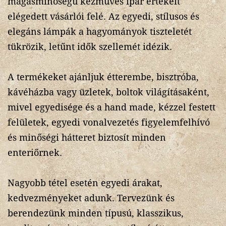
magasminőségű kézműves ipar értékeit
elégedett vásárlói felé. Az egyedi, stílusos és
elegáns lámpák a hagyományok tiszteletét
tükrözik, letűnt idők szellemét idézik.
A termékeket ajánljuk étterembe, bisztróba,
kávéházba vagy üzletek, boltok világításaként,
mivel egyedisége és a hand made, kézzel festett
felületek, egyedi vonalvezetés figyelemfelhívó
és minőségi hátteret biztosít minden
enteriőrnek.
Nagyobb tétel esetén egyedi árakat,
kedvezményeket adunk. Tervezünk és
berendezünk minden típusú, klasszikus,