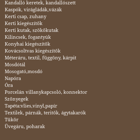
Kandalló keretek, kandallószett
Kaspók, virágládák,vázák
Kerti csap, zuhany
Kerti kiegészítők
Kerti kutak, szökőkutak
Kilincsek, fogantyúk
Konyhai kiegészítők
Kovácsoltvas kiegészítők
Méteráru, textil, függöny, kárpit
Mosdótál
Mosogató,mosdó
Napóra
Óra
Porcelán villanykapcsoló, konnektor
Szőnyegek
Tapéta:vlies,vinyl,papír
Textilek, párnák, teritők, ágytakarók
Tükör
Üvegáru, poharak