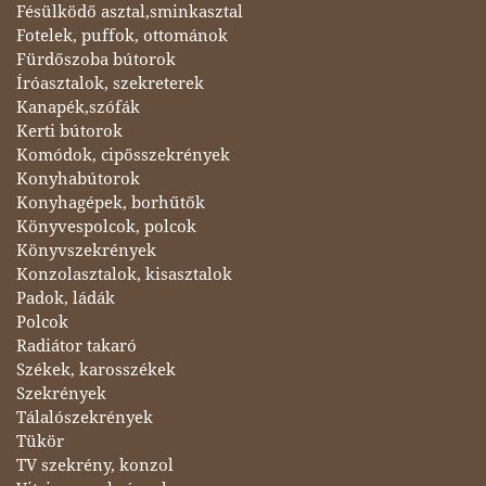
Fésülködő asztal,sminkasztal
Fotelek, puffok, ottománok
Fürdőszoba bútorok
Íróasztalok, szekreterek
Kanapék,szófák
Kerti bútorok
Komódok, cipősszekrények
Konyhabútorok
Konyhagépek, borhűtők
Könyvespolcok, polcok
Könyvszekrények
Konzolasztalok, kisasztalok
Padok, ládák
Polcok
Radiátor takaró
Székek, karosszékek
Szekrények
Tálalószekrények
Tükör
TV szekrény, konzol