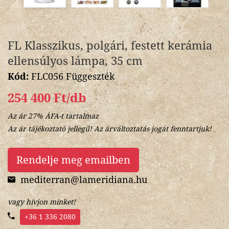
FL Klasszikus, polgári, festett kerámia
ellensúlyos lámpa, 35 cm
Kód:
FLC056 Függeszték
254 400 Ft/db
Az ár 27% ÁFA-t tartalmaz
Az ár tájékoztató jellegű! Az árváltoztatás jogát fenntartjuk!
Rendelje meg emailben
mediterran@lameridiana.hu
vagy hívjon minket!
+36 1 336 2080