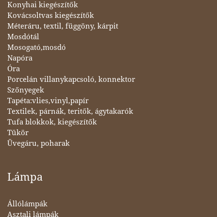
Konyhai kiegészítők
Kovácsoltvas kiegészítők
Méteráru, textil, függöny, kárpit
Mosdótál
Mosogató,mosdó
Napóra
Óra
Porcelán villanykapcsoló, konnektor
Szőnyegek
Tapéta:vlies,vinyl,papír
Textilek, párnák, teritők, ágytakarók
Tufa blokkok, kiegészítők
Tükör
Üvegáru, poharak
Lámpa
Állólámpák
Asztali lámpák