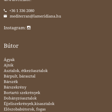
+36 1 336 2080
mediterran@lameridiana.hu
Instagram:
Bútor
Ágyak
Ajtók
Asztalok, étkezőasztalok
Bárpult, bárasztal
Bárszék
Bárszekrény
Bortartó szekrények
Dohányzóasztalok
Éjjeliszekrények,kisasztalok
Előszobabútorok, fogas