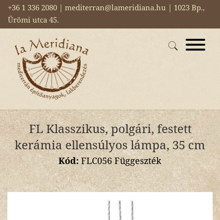
+36 1 336 2080 | mediterran@lameridiana.hu | 1023 Bp.,
Ürömi utca 45.
FL Klasszikus, polgári, festett
kerámia ellensúlyos lámpa, 35 cm
Kód:
FLC056 Függeszték