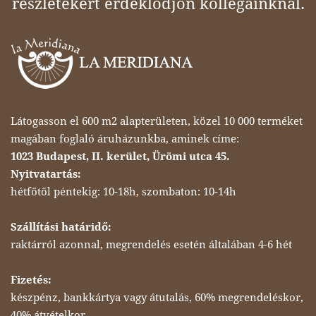
részletekért érdeklődjön kollégáinknál.
Látogasson el 600 m2 alapterületen, közel 10 000 terméket
magában foglaló áruházunkba, aminek címe:
1023 Budapest, II. kerület, Ürömi utca 45.
Nyitvatartás:
hétfőtől péntekig: 10-18h, szombaton: 10-14h
Szállítási határidő:
raktárról azonnal, megrendelés esetén általában 4-6 hét
Fizetés:
készpénz, bankkártya vagy átutalás, 60% megrendeléskor,
40% átvételkor.