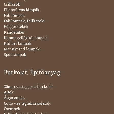
Csillárok
Ellensúlyos lámpák
Fali lámpák
Fali lámpák, falikarok
Függesztékek
Kandeláber
Képmegvilágító lámpák
Kültéri lámpák
Mennyezeti lámpák
Spot lámpák
Burkolat, Építőanyag
20mm vastag gres burkolat
Ajtók
Álgerendák
Cotto - és téglaburkolatok
Csempék