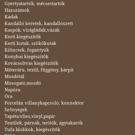
Gyertyatartók, mécsestartók
Házszámok
Kádak
Kandalló keretek, kandallószett
Kaspók, virágládák,vázák
Kerti kiegészítők
Kerti kutak, szökőkutak
Kilincsek, fogantyúk
Konyhai kiegészítők
Kovácsoltvas kiegészítők
Méteráru, textil, függöny, kárpit
Mosdótál
Mosogató,mosdó
Napóra
Óra
Porcelán villanykapcsoló, konnektor
Szőnyegek
Tapéta:vlies,vinyl,papír
Textilek, párnák, teritők, ágytakarók
Tufa blokkok, kiegészítők