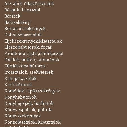
Asztalok, étkezőasztalok
Bárpult, bárasztal
Bárszék
Bárszekrény
Bortartó szekrények
Dohányzóasztalok
Éjjeliszekrények,kisasztalok
Előszobabútorok, fogas
Fésülködő asztal,sminkasztal
Fotelek, puffok, ottománok
Fürdőszoba bútorok
Íróasztalok, szekreterek
Kanapék,szófák
Kerti bútorok
Komódok, cipősszekrények
Konyhabútorok
Konyhagépek, borhűtők
Könyvespolcok, polcok
Könyvszekrények
Konzolasztalok, kisasztalok