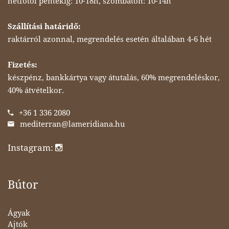
hétfőtől péntekig: 10-18h, szombaton: 10-14h
Szállítási határidő:
raktárról azonnal, megrendelés esetén általában 4-6 hét
Fizetés:
készpénz, bankkártya vagy átutalás, 60% megrendeléskor,
40% átvételkor.
+36 1 336 2080
mediterran@lameridiana.hu
Instagram:
Bútor
Ágyak
Ajtók