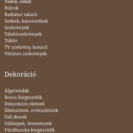
Padok, ládák
Polcok
Radiátor takaró
Székek, karosszékek
Szekrények
Tálalószekrények
Tükör
TV szekrény, konzol
Vitrines szekrények
Dekoráció
Álgerendák
Boros kiegészítők
Dekorációs elemek
Étkészletek, evőeszközök
Fali díszek
Faliképek, festmények
Fürdőszoba kiegészítők