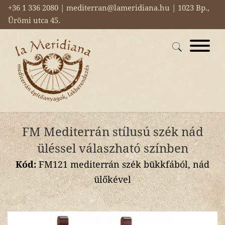
+36 1 336 2080 | mediterran@lameridiana.hu | 1023 Bp.,
Ürömi utca 45.
FM Mediterrán stílusú szék nád
üléssel válaszható színben
Kód:
FM121 mediterrán szék bükkfából, nád
ülőkével