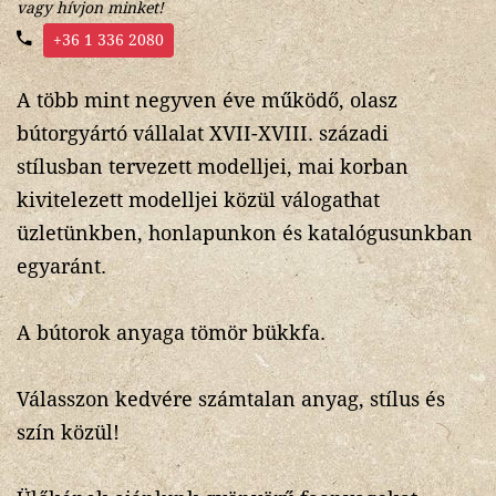
vagy hívjon minket!
+36 1 336 2080
A több mint negyven éve működő, olasz
bútorgyártó vállalat XVII-XVIII. századi
stílusban tervezett modelljei, mai korban
kivitelezett modelljei közül válogathat
üzletünkben, honlapunkon és katalógusunkban
egyaránt.
A bútorok anyaga tömör bükkfa.
Válasszon kedvére számtalan anyag, stílus és
szín közül!