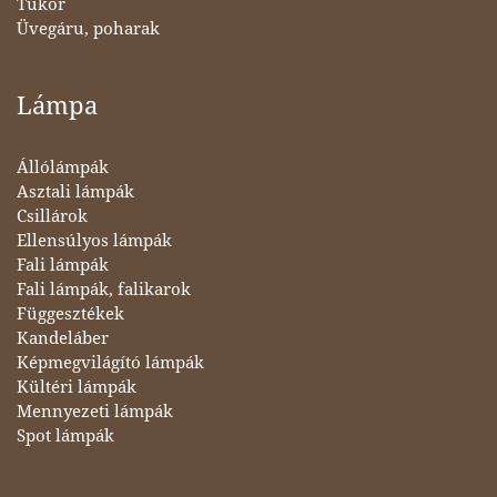
Tükör
Üvegáru, poharak
Lámpa
Állólámpák
Asztali lámpák
Csillárok
Ellensúlyos lámpák
Fali lámpák
Fali lámpák, falikarok
Függesztékek
Kandeláber
Képmegvilágító lámpák
Kültéri lámpák
Mennyezeti lámpák
Spot lámpák