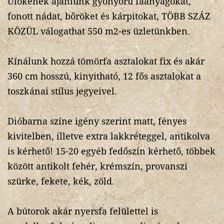
Ülőkének ajánlunk gyönyörű faanyagokat,
fonott nádat, bőröket és kárpitokat, TÖBB SZÁZ
KÖZÜL válogathat 550 m2-es üzletünkben.
Kínálunk hozzá tömörfa asztalokat fix és akár
360 cm hosszú, kinyitható, 12 fős asztalokat a
toszkánai stílus jegyeivel.
Dióbarna színe igény szerint matt, fényes
kivitelben, illetve extra lakkréteggel, antikolva
is kérhető! 15-20 egyéb fedőszín kérhető, többek
között antikolt fehér, krémszín, provanszi
szürke, fekete, kék, zöld.
A bútorok akár nyersfa felülettel is