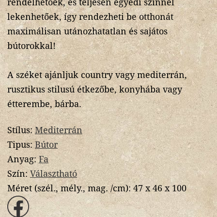
rendelhetőek, és teljesen egyedi színnel
lekenhetőek, így rendezheti be otthonát
maximálisan utánozhatatlan és sajátos
bútorokkal!
A széket ajánljuk country vagy mediterrán,
rusztikus stilusú étkezőbe, konyhába vagy
étterembe, bárba.
Stílus:
Mediterrán
Tipus:
Bútor
Anyag:
Fa
Szín:
Választható
Méret (szél., mély., mag. /cm):
47 x 46 x 100