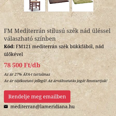
FM Mediterrán stílusú szék nád üléssel
válaszható színben
Kód:
FM121 mediterrán szék bükkfából, nád
ülőkével
78 500 Ft/db
Az ár 27% ÁFA-t tartalmaz
Az ár tájékoztató jellegű! Az árváltoztatás jogát fenntartjuk!
Rendelje meg emailben
mediterran@lameridiana.hu