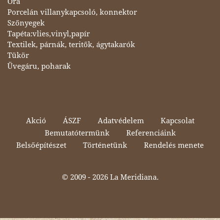
Óra
Porcelán villanykapcsoló, konnektor
Szőnyegek
Tapéta:vlies,vinyl,papír
Textilek, párnák, teritők, ágytakarók
Tükör
Üvegáru, poharak
Akció
ÁSZF
Adatvédelem
Kapcsolat
Bemutatótermünk
Referenciáink
Belsőépítészet
Történetünk
Rendelés menete
© 2009 -
2026 La Meridiana.