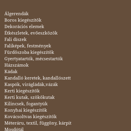
Álgerendák
Boros kiegészítők
Dekorációs elemek
Étkészletek, evőeszközök
Fali díszek
Faliképek, festmények
Fürdőszoba kiegészítők
Gyertyatartók, mécsestartók
Házszámok
Kádak
Kandalló keretek, kandallószett
Kaspók, virágládák,vázák
Kerti kiegészítők
Kerti kutak, szökőkutak
Kilincsek, fogantyúk
Konyhai kiegészítők
Kovácsoltvas kiegészítők
Méteráru, textil, függöny, kárpit
Mosdótál