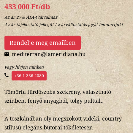
433 000 Ft/db
Az ár 27% ÁFA-t tartalmaz
Az ár tájékoztató jellegű! Az árváltoztatás jogát fenntartjuk!
Rendelje meg emailben
mediterran@lameridiana.hu
vagy hívjon minket!
+36 1 336 2080
Tömörfa fürdőszoba szekrény, választható
színben, fenyő anyagból, tölgy pulttal..
A toszkánában oly megszokott vidéki, country
stilusú elegáns bútorai tökéletesen