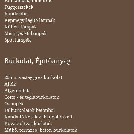
Fali lámpák, falikarok
Függesztékek
Kandeláber
Képmegvilágító lámpák
Kültéri lámpák
Mennyezeti lámpák
Spot lámpák
Burkolat, Építőanyag
20mm vastag gres burkolat
Ajtók
Álgerendák
Cotto - és téglaburkolatok
Csempék
Falburkolatok betonból
Kandalló keretek, kandallószett
Kovácsoltvas korlátok
Műkő, terrazzo, beton burkolatok