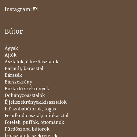
Instagram:
Bútor
Ágyak
Ajtók
Asztalok, étkezőasztalok
Bárpult, bárasztal
Bárszék
Bárszekrény
Bortartó szekrények
Dohányzóasztalok
Éjjeliszekrények,kisasztalok
Előszobabútorok, fogas
Fésülködő asztal,sminkasztal
Fotelek, puffok, ottománok
Fürdőszoba bútorok
Íróasztalok, szekreterek