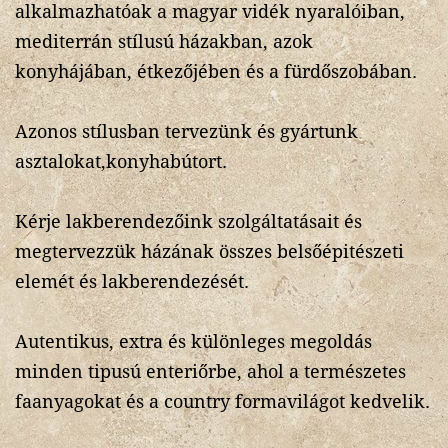
alkalmazhatóak a magyar vidék nyaralóiban,
mediterrán stílusú házakban, azok
konyhájában, étkezőjében és a fürdőszobában.
Azonos stílusban tervezünk és gyártunk
asztalokat,konyhabútort.
Kérje lakberendezőink szolgáltatásait és
megtervezzük házának összes belsőépitészeti
elemét és lakberendezését.
Autentikus, extra és különleges megoldás
minden tipusú enteriőrbe, ahol a természetes
faanyagokat és a country formavilágot kedvelik.