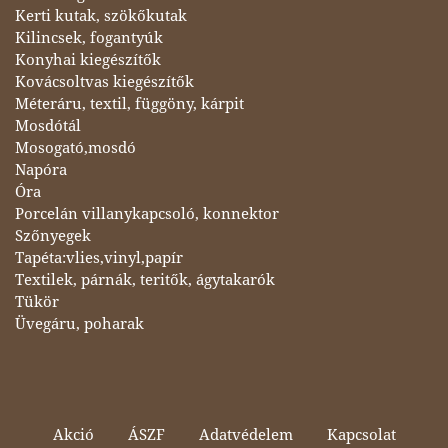
Kerti kutak, szökőkutak
Kilincsek, fogantyúk
Konyhai kiegészítők
Kovácsoltvas kiegészítők
Méteráru, textil, függöny, kárpit
Mosdótál
Mosogató,mosdó
Napóra
Óra
Porcelán villanykapcsoló, konnektor
Szőnyegek
Tapéta:vlies,vinyl,papír
Textilek, párnák, teritők, ágytakarók
Tükör
Üvegáru, poharak
Akció
ÁSZF
Adatvédelem
Kapcsolat