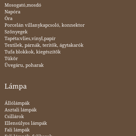
Mosogató,mosdó
Napóra
Óra
Porcelán villanykapcsoló, konnektor
Szőnyegek
Tapéta:vlies,vinyl,papír
Textilek, párnák, teritők, ágytakarók
Tufa blokkok, kiegészítők
Tükör
Üvegáru, poharak
Lámpa
Állólámpák
Asztali lámpák
Csillárok
Ellensúlyos lámpák
Fali lámpák