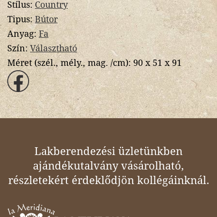
Stílus:
Country
Tipus:
Bútor
Anyag:
Fa
Szín:
Választható
Méret (szél., mély., mag. /cm):
90 x 51 x 91
Lakberendezési üzletünkben
ajándékutalvány vásárolható,
részletekért érdeklődjön kollégáinknál.