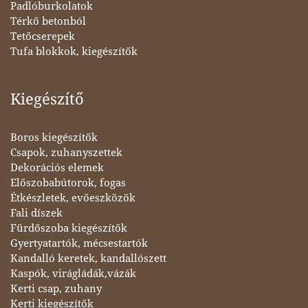
Padlóburkolatok
Térkő betonból
Tetőcserepek
Tufa blokkok, kiegészítők
Kiegészítő
Boros kiegészítők
Csapok, zuhanyszettek
Dekorációs elemek
Előszobabútorok, fogas
Étkészletek, evőeszközök
Fali díszek
Fürdőszoba kiegészítők
Gyertyatartók, mécsestartók
Kandalló keretek, kandallószett
Kaspók, virágládák,vázák
Kerti csap, zuhany
Kerti kiegészítők