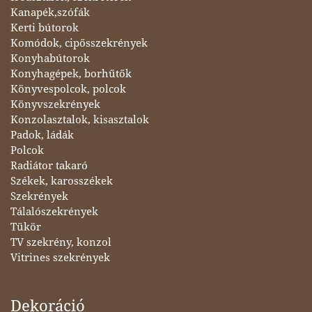
Kanapék,szófák
Kerti bútorok
Komódok, cipősszekrények
Konyhabútorok
Konyhagépek, borhűtők
Könyvespolcok, polcok
Könyvszekrények
Konzolasztalok, kisasztalok
Padok, ládák
Polcok
Radiátor takaró
Székek, karosszékek
Szekrények
Tálalószekrények
Tükör
TV szekrény, konzol
Vitrines szekrények
Dekoráció