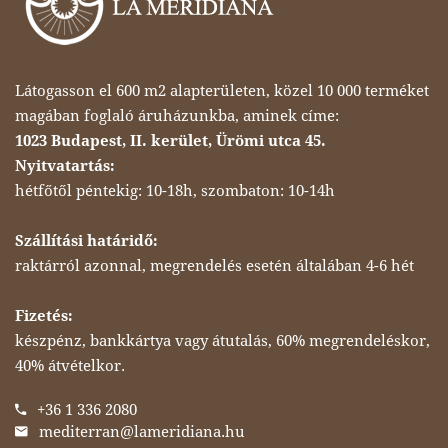
Látogasson el 600 m2 alapterületen, közel 10 000 terméket
magában foglaló áruházunkba, aminek címe:
1023 Budapest, II. kerület, Ürömi utca 45.
Nyitvatartás:
hétfőtől péntekig: 10-18h, szombaton: 10-14h
Szállítási határidő:
raktárról azonnal, megrendelés esetén általában 4-6 hét
Fizetés:
készpénz, bankkártya vagy átutalás, 60% megrendeléskor,
40% átvételkor.
+36 1 336 2080
mediterran@lameridiana.hu