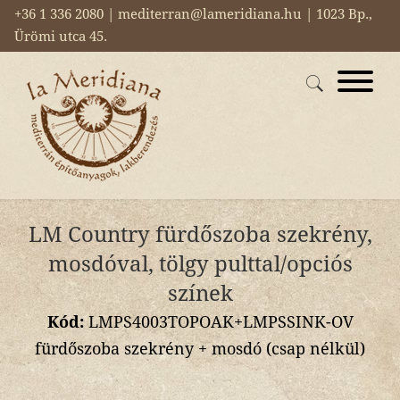
+36 1 336 2080 | mediterran@lameridiana.hu | 1023 Bp.,
Ürömi utca 45.
LM Country fürdőszoba szekrény,
mosdóval, tölgy pulttal/opciós
színek
Kód:
LMPS4003TOPOAK+LMPSSINK-OV
fürdőszoba szekrény + mosdó (csap nélkül)