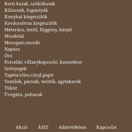
Kerti kutak, szökőkutak
Kilincsek, fogantyúk
Konyhai kiegészítők
Kovácsoltvas kiegészítők
Méteráru, textil, függöny, kárpit
Mosdótál
Mosogató,mosdó
Napóra
Óra
Porcelán villanykapcsoló, konnektor
Szőnyegek
Tapéta:vlies,vinyl,papír
Textilek, párnák, teritők, ágytakarók
Tükör
Üvegáru, poharak
Akció
ÁSZF
Adatvédelem
Kapcsolat