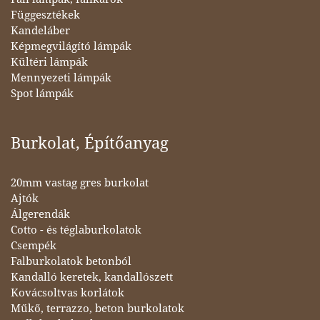
Függesztékek
Kandeláber
Képmegvilágító lámpák
Kültéri lámpák
Mennyezeti lámpák
Spot lámpák
Burkolat, Építőanyag
20mm vastag gres burkolat
Ajtók
Álgerendák
Cotto - és téglaburkolatok
Csempék
Falburkolatok betonból
Kandalló keretek, kandallószett
Kovácsoltvas korlátok
Műkő, terrazzo, beton burkolatok