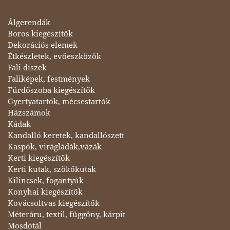
Álgerendák
Boros kiegészítők
Dekorációs elemek
Étkészletek, evőeszközök
Fali díszek
Faliképek, festmények
Fürdőszoba kiegészítők
Gyertyatartók, mécsestartók
Házszámok
Kádak
Kandalló keretek, kandallószett
Kaspók, virágládák,vázák
Kerti kiegészítők
Kerti kutak, szökőkutak
Kilincsek, fogantyúk
Konyhai kiegészítők
Kovácsoltvas kiegészítők
Méteráru, textil, függöny, kárpit
Mosdótál