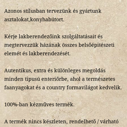
Azonos stílusban tervezünk és gyártunk
asztalokat,konyhabútort.
Kérje lakberendezőink szolgáltatásait és
megtervezzük házának összes belsőépitészeti
elemét és lakberendezését.
Autentikus, extra és különleges megoldás
minden tipusú enteriőrbe, ahol a természetes
faanyagokat és a country formavilágot kedvelik.
100%-ban kézműves termék.
A termék nincs készleten, rendelhető / várható