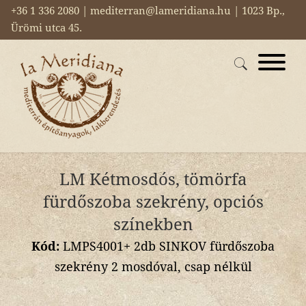
+36 1 336 2080 | mediterran@lameridiana.hu | 1023 Bp.,
Ürömi utca 45.
LM Kétmosdós, tömörfa
fürdőszoba szekrény, opciós
színekben
Kód:
LMPS4001+ 2db SINKOV fürdőszoba
szekrény 2 mosdóval, csap nélkül