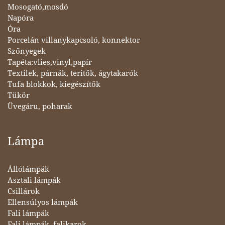
Mosogató,mosdó
Napóra
Óra
Porcelán villanykapcsoló, konnektor
Szőnyegek
Tapéta:vlies,vinyl,papír
Textilek, párnák, teritők, ágytakarók
Tufa blokkok, kiegészítők
Tükör
Üvegáru, poharak
Lámpa
Állólámpák
Asztali lámpák
Csillárok
Ellensúlyos lámpák
Fali lámpák
Fali lámpák, falikarok