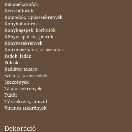
Kanapék,szófák
Kerti bútorok
Komódok, cipősszekrények
Konyhabútorok
Konyhagépek, borhűtők
Könyvespolcok, polcok
Könyvszekrények
Konzolasztalok, kisasztalok
Padok, ládák
Polcok
Radiátor takaró
Székek, karosszékek
Szekrények
Tálalószekrények
Tükör
TV szekrény, konzol
Vitrines szekrények
Dekoráció