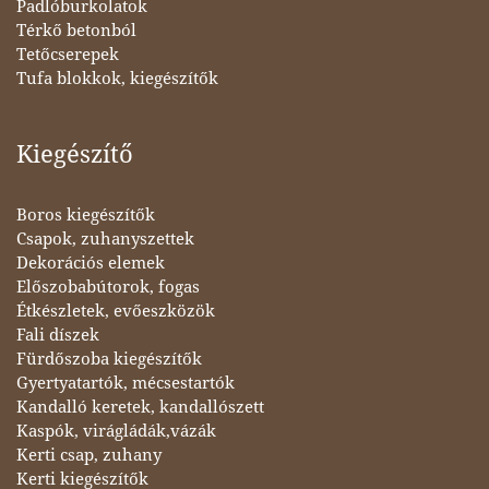
Padlóburkolatok
Térkő betonból
Tetőcserepek
Tufa blokkok, kiegészítők
Kiegészítő
Boros kiegészítők
Csapok, zuhanyszettek
Dekorációs elemek
Előszobabútorok, fogas
Étkészletek, evőeszközök
Fali díszek
Fürdőszoba kiegészítők
Gyertyatartók, mécsestartók
Kandalló keretek, kandallószett
Kaspók, virágládák,vázák
Kerti csap, zuhany
Kerti kiegészítők