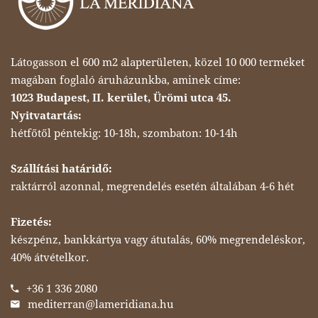
Látogasson el 600 m2 alapterületen, közel 10 000 terméket
magában foglaló áruházunkba, aminek címe:
1023 Budapest, II. kerület, Ürömi utca 45.
Nyitvatartás:
hétfőtől péntekig: 10-18h, szombaton: 10-14h
Szállítási határidő:
raktárról azonnal, megrendelés esetén általában 4-6 hét
Fizetés:
készpénz, bankkártya vagy átutalás, 60% megrendeléskor,
40% átvételkor.
+36 1 336 2080
mediterran@lameridiana.hu