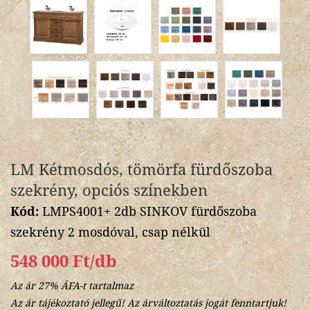
LM Kétmosdós, tömörfa fürdőszoba
szekrény, opciós színekben
Kód:
LMPS4001+ 2db SINKOV fürdőszoba
szekrény 2 mosdóval, csap nélkül
548 000 Ft/db
Az ár 27% ÁFA-t tartalmaz
Az ár tájékoztató jellegű! Az árváltoztatás jogát fenntartjuk!