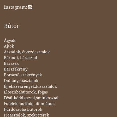
Instagram:
Bútor
Ágyak
Ajtók
Asztalok, étkezőasztalok
Bárpult, bárasztal
Bárszék
Bárszekrény
Bortartó szekrények
Dohányzóasztalok
Éjjeliszekrények,kisasztalok
Előszobabútorok, fogas
Fésülködő asztal,sminkasztal
Fotelek, puffok, ottománok
Fürdőszoba bútorok
Íróasztalok, szekreterek