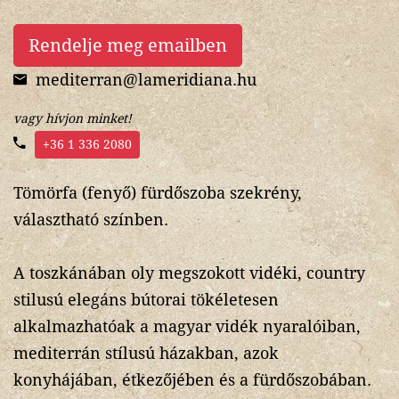
Rendelje meg emailben
mediterran@lameridiana.hu
vagy hívjon minket!
+36 1 336 2080
Tömörfa (fenyő) fürdőszoba szekrény,
választható színben.
A toszkánában oly megszokott vidéki, country
stilusú elegáns bútorai tökéletesen
alkalmazhatóak a magyar vidék nyaralóiban,
mediterrán stílusú házakban, azok
konyhájában, étkezőjében és a fürdőszobában.