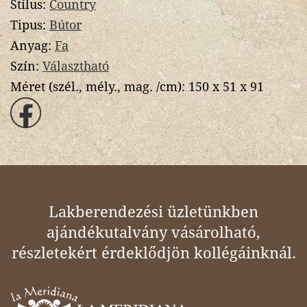
Stílus:
Country
Tipus:
Bútor
Anyag:
Fa
Szín:
Választható
Méret (szél., mély., mag. /cm):
150 x 51 x 91
Lakberendezési üzletünkben
ajándékutalvány vásárolható,
részletekért érdeklődjön kollégáinknál.