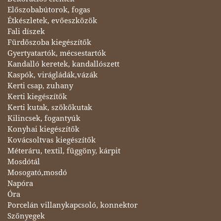
Előszobabútorok, fogas
Étkészletek, evőeszközök
Fali díszek
Fürdőszoba kiegészítők
Gyertyatartók, mécsestartók
Kandalló keretek, kandallószett
Kaspók, virágládák,vázák
Kerti csap, zuhany
Kerti kiegészítők
Kerti kutak, szökőkutak
Kilincsek, fogantyúk
Konyhai kiegészítők
Kovácsoltvas kiegészítők
Méteráru, textil, függöny, kárpit
Mosdótál
Mosogató,mosdó
Napóra
Óra
Porcelán villanykapcsoló, konnektor
Szőnyegek