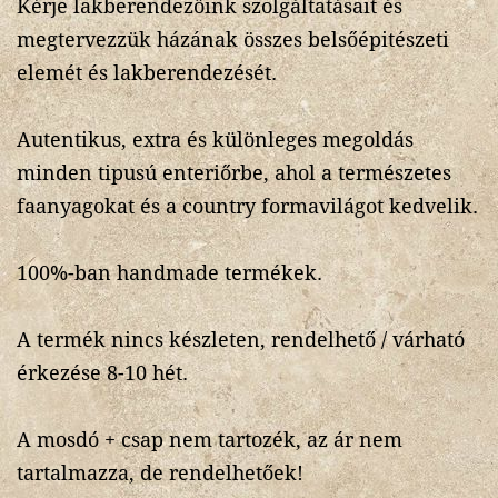
Kérje lakberendezőink szolgáltatásait és
megtervezzük házának összes belsőépitészeti
elemét és lakberendezését.
Autentikus, extra és különleges megoldás
minden tipusú enteriőrbe, ahol a természetes
faanyagokat és a country formavilágot kedvelik.
100%-ban handmade termékek.
A termék nincs készleten, rendelhető / várható
érkezése 8-10 hét.
A mosdó + csap nem tartozék, az ár nem
tartalmazza, de rendelhetőek!