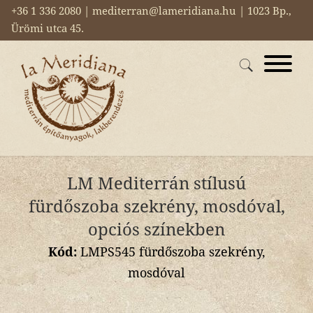
+36 1 336 2080 | mediterran@lameridiana.hu | 1023 Bp.,
Ürömi utca 45.
LM Mediterrán stílusú
fürdőszoba szekrény, mosdóval,
opciós színekben
Kód:
LMPS545 fürdőszoba szekrény,
mosdóval