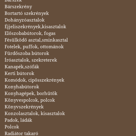
Bárszekrény
Bortartó szekrények
Dohányzóasztalok
Éjjeliszekrények,kisasztalok
Előszobabútorok, fogas
Fésülködő asztal,sminkasztal
Fotelek, puffok, ottománok
Fürdőszoba bútorok
Íróasztalok, szekreterek
Kanapék,szófák
Kerti bútorok
Komódok, cipősszekrények
Konyhabútorok
Konyhagépek, borhűtők
Könyvespolcok, polcok
Könyvszekrények
Konzolasztalok, kisasztalok
Padok, ládák
Polcok
Radiátor takaró