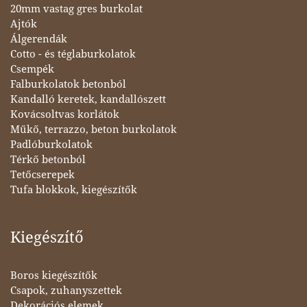
20mm vastag gres burkolat
Ajtók
Álgerendák
Cotto - és téglaburkolatok
Csempék
Falburkolatok betonból
Kandalló keretek, kandallószett
Kovácsoltvas korlátok
Műkő, terrazzo, beton burkolatok
Padlóburkolatok
Térkő betonból
Tetőcserepek
Tufa blokkok, kiegészítők
Kiegészítő
Boros kiegészítők
Csapok, zuhanyszettek
Dekorációs elemek