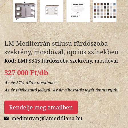
LM Mediterrán stílusú fürdőszoba
szekrény, mosdóval, opciós színekben
Kód:
LMPS545 fürdőszoba szekrény, mosdóval
327 000 Ft/db
Az ár 27% ÁFA-t tartalmaz
Az ár tájékoztató jellegű! Az árváltoztatás jogát fenntartjuk!
Rendelje meg emailben
mediterran@lameridiana.hu