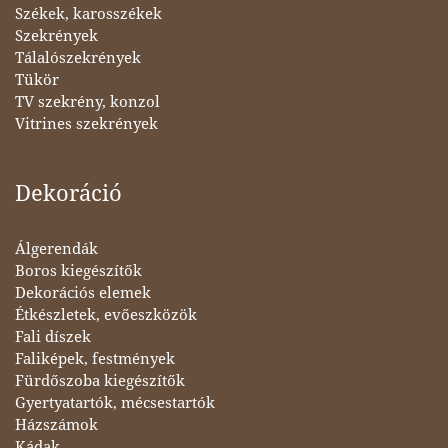
Székek, karosszékek
Szekrények
Tálalószekrények
Tükör
TV szekrény, konzol
Vitrines szekrények
Dekoráció
Álgerendák
Boros kiegészítők
Dekorációs elemek
Étkészletek, evőeszközök
Fali díszek
Faliképek, festmények
Fürdőszoba kiegészítők
Gyertyatartók, mécsestartók
Házszámok
Kádak