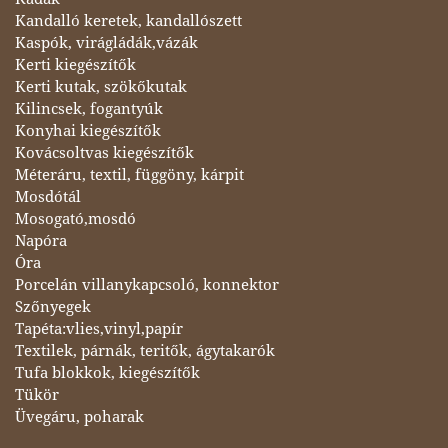
Kandalló keretek, kandallószett
Kaspók, virágládák,vázák
Kerti kiegészítők
Kerti kutak, szökőkutak
Kilincsek, fogantyúk
Konyhai kiegészítők
Kovácsoltvas kiegészítők
Méteráru, textil, függöny, kárpit
Mosdótál
Mosogató,mosdó
Napóra
Óra
Porcelán villanykapcsoló, konnektor
Szőnyegek
Tapéta:vlies,vinyl,papír
Textilek, párnák, teritők, ágytakarók
Tufa blokkok, kiegészítők
Tükör
Üvegáru, poharak