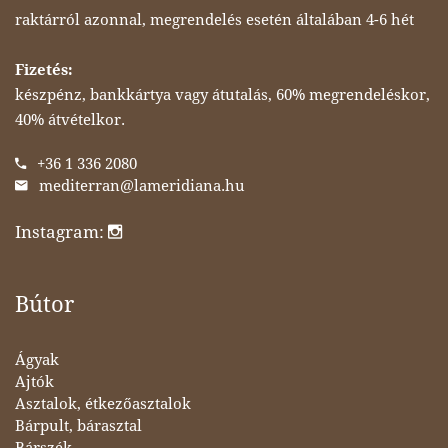
raktárról azonnal, megrendelés esetén általában 4-6 hét
Fizetés:
készpénz, bankkártya vagy átutalás, 60% megrendeléskor,
40% átvételkor.
+36 1 336 2080
mediterran@lameridiana.hu
Instagram:
Bútor
Ágyak
Ajtók
Asztalok, étkezőasztalok
Bárpult, bárasztal
Bárszék