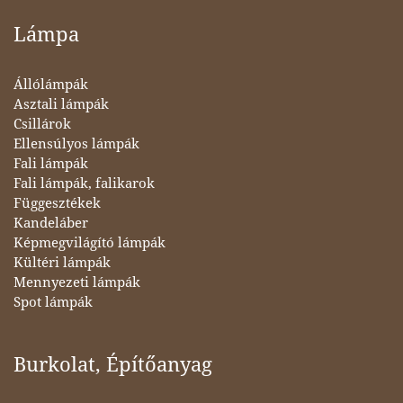
Lámpa
Állólámpák
Asztali lámpák
Csillárok
Ellensúlyos lámpák
Fali lámpák
Fali lámpák, falikarok
Függesztékek
Kandeláber
Képmegvilágító lámpák
Kültéri lámpák
Mennyezeti lámpák
Spot lámpák
Burkolat, Építőanyag