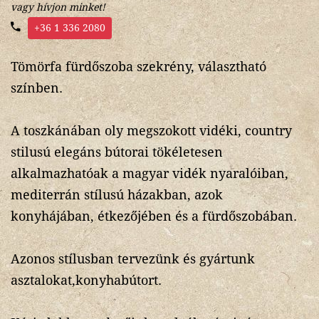
vagy hívjon minket!
+36 1 336 2080
Tömörfa fürdőszoba szekrény, választható
színben.
A toszkánában oly megszokott vidéki, country
stilusú elegáns bútorai tökéletesen
alkalmazhatóak a magyar vidék nyaralóiban,
mediterrán stílusú házakban, azok
konyhájában, étkezőjében és a fürdőszobában.
Azonos stílusban tervezünk és gyártunk
asztalokat,konyhabútort.