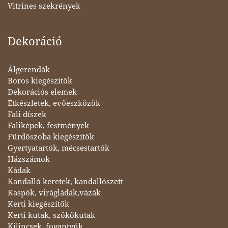
Vitrines szekrények
Dekoráció
Álgerendák
Boros kiegészítők
Dekorációs elemek
Étkészletek, evőeszközök
Fali díszek
Faliképek, festmények
Fürdőszoba kiegészítők
Gyertyatartók, mécsestartók
Házszámok
Kádak
Kandalló keretek, kandallószett
Kaspók, virágládák,vázák
Kerti kiegészítők
Kerti kutak, szökőkutak
Kilincsek, fogantyúk