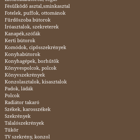
Fésülködő asztal,sminkasztal
Fotelek, puffok, ottománok
Fürdőszoba bútorok
Íróasztalok, szekreterek
Kanapék,szófák
Kerti bútorok
Komódok, cipősszekrények
Konyhabútorok
Konyhagépek, borhűtők
Könyvespolcok, polcok
Könyvszekrények
Konzolasztalok, kisasztalok
Padok, ládák
Polcok
Radiátor takaró
Székek, karosszékek
Szekrények
Tálalószekrények
Tükör
TV szekrény, konzol