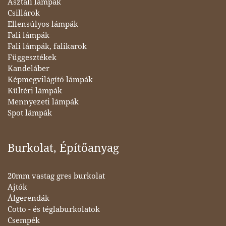
Asztali lámpák
Csillárok
Ellensúlyos lámpák
Fali lámpák
Fali lámpák, falikarok
Függesztékek
Kandeláber
Képmegvilágító lámpák
Kültéri lámpák
Mennyezeti lámpák
Spot lámpák
Burkolat, Építőanyag
20mm vastag gres burkolat
Ajtók
Álgerendák
Cotto - és téglaburkolatok
Csempék