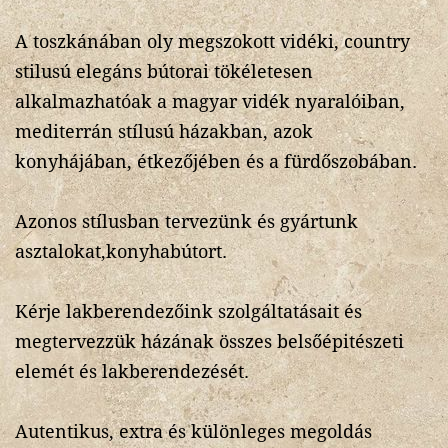
A toszkánában oly megszokott vidéki, country
stilusú elegáns bútorai tökéletesen
alkalmazhatóak a magyar vidék nyaralóiban,
mediterrán stílusú házakban, azok
konyhájában, étkezőjében és a fürdőszobában.
Azonos stílusban tervezünk és gyártunk
asztalokat,konyhabútort.
Kérje lakberendezőink szolgáltatásait és
megtervezzük házának összes belsőépitészeti
elemét és lakberendezését.
Autentikus, extra és különleges megoldás