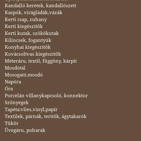
Kandalló keretek, kandallószett
Kaspók, virágládák,vázák
Kerti csap, zuhany
Kerti kiegészítők
Kerti kutak, szökőkutak
Kilincsek, fogantyúk
Konyhai kiegészítők
Kovácsoltvas kiegészítők
Méteráru, textil, függöny, kárpit
Mosdótál
Mosogató,mosdó
Napóra
Óra
Porcelán villanykapcsoló, konnektor
Szőnyegek
Tapéta:vlies,vinyl,papír
Textilek, párnák, teritők, ágytakarók
Tükör
Üvegáru, poharak