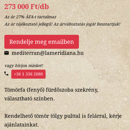
273 000 Ft/db
Az ár 27% ÁFA-t tartalmaz
Az ár tájékoztató jellegű! Az árváltoztatás jogát fenntartjuk!
Rendelje meg emailben
mediterran@lameridiana.hu
vagy hívjon minket!
+36 1 336 2080
Tömörfa (fenyő) fürdőszoba szekrény,
választható színben.
Rendelhető tömör tölgy pulttal is felárral, kérje
ajánlatainkat.