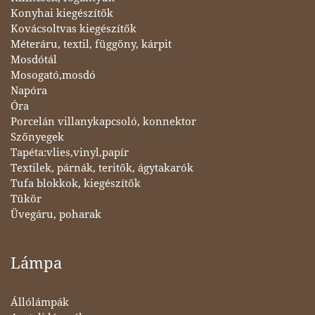
Konyhai kiegészítők
Kovácsoltvas kiegészítők
Méteráru, textil, függöny, kárpit
Mosdótál
Mosogató,mosdó
Napóra
Óra
Porcelán villanykapcsoló, konnektor
Szőnyegek
Tapéta:vlies,vinyl,papír
Textilek, párnák, teritők, ágytakarók
Tufa blokkok, kiegészítők
Tükör
Üvegáru, poharak
Lámpa
Állólámpák