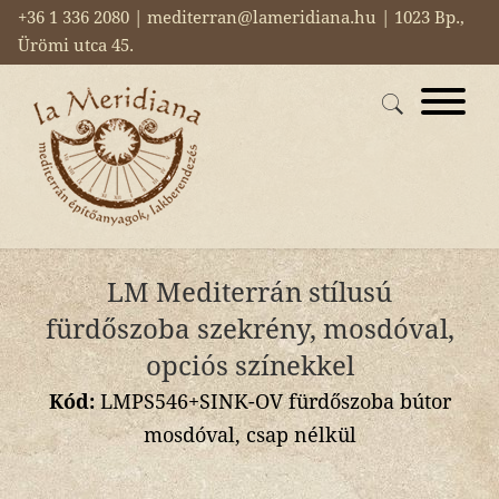
+36 1 336 2080 | mediterran@lameridiana.hu | 1023 Bp.,
Ürömi utca 45.
LM Mediterrán stílusú
fürdőszoba szekrény, mosdóval,
opciós színekkel
Kód:
LMPS546+SINK-OV fürdőszoba bútor
mosdóval, csap nélkül