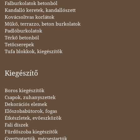
Falburkolatok betonból
Kandalló keretek, kandallószett
Kovácsoltvas korlátok
Műkő, terrazzo, beton burkolatok
Padlóburkolatok
Térkő betonból
Tetőcserepek
Tufa blokkok, kiegészítők
Kiegészítő
Boros kiegészítők
Csapok, zuhanyszettek
Dekorációs elemek
Előszobabútorok, fogas
Étkészletek, evőeszközök
Fali díszek
Fürdőszoba kiegészítők
Gyertyatartók, mécsestartók