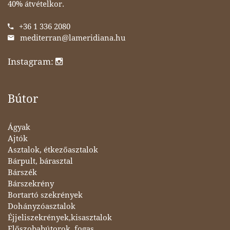
40% átvételkor.
+36 1 336 2080
mediterran@lameridiana.hu
Instagram:
Bútor
Ágyak
Ajtók
Asztalok, étkezőasztalok
Bárpult, bárasztal
Bárszék
Bárszekrény
Bortartó szekrények
Dohányzóasztalok
Éjjeliszekrények,kisasztalok
Előszobabútorok, fogas