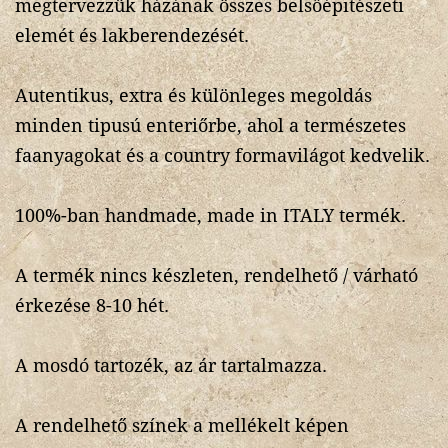
megtervezzük házának összes belsőépitészeti
elemét és lakberendezését.
Autentikus, extra és különleges megoldás
minden tipusú enteriőrbe, ahol a természetes
faanyagokat és a country formavilágot kedvelik.
100%-ban handmade, made in ITALY termék.
A termék nincs készleten, rendelhető / várható
érkezése 8-10 hét.
A mosdó tartozék, az ár tartalmazza.
A rendelhető színek a mellékelt képen