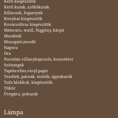
Kerti kiegészítők
Kerti kutak, szökőkutak
Kilincsek, fogantyúk
Konyhai kiegészítők
Kovácsoltvas kiegészítők
Méteráru, textil, függöny, kárpit
Mosdótál
Mosogató,mosdó
Napóra
Óra
Porcelán villanykapcsoló, konnektor
Szőnyegek
Tapéta:vlies,vinyl,papír
Textilek, párnák, teritők, ágytakarók
Tufa blokkok, kiegészítők
Tükör
Üvegáru, poharak
Lámpa