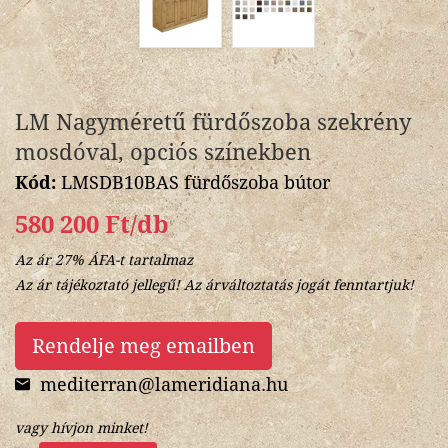
LM Nagyméretű fürdőszoba szekrény
mosdóval, opciós színekben
Kód:
LMSDB10BAS fürdőszoba bútor
580 200 Ft/db
Az ár 27% ÁFA-t tartalmaz
Az ár tájékoztató jellegű! Az árváltoztatás jogát fenntartjuk!
Rendelje meg emailben
mediterran@lameridiana.hu
vagy hívjon minket!