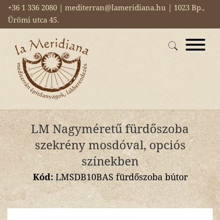
+36 1 336 2080 | mediterran@lameridiana.hu | 1023 Bp.,
Ürömi utca 45.
LM Nagyméretű fürdőszoba
szekrény mosdóval, opciós
színekben
Kód:
LMSDB10BAS fürdőszoba bútor