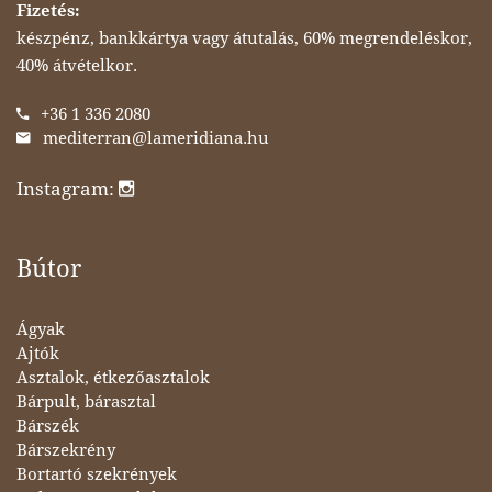
Fizetés:
készpénz, bankkártya vagy átutalás, 60% megrendeléskor,
40% átvételkor.
+36 1 336 2080
mediterran@lameridiana.hu
Instagram:
Bútor
Ágyak
Ajtók
Asztalok, étkezőasztalok
Bárpult, bárasztal
Bárszék
Bárszekrény
Bortartó szekrények