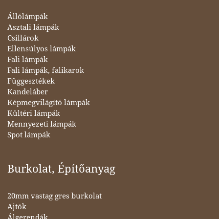
Állólámpák
Asztali lámpák
Csillárok
Ellensúlyos lámpák
Fali lámpák
Fali lámpák, falikarok
Függesztékek
Kandeláber
Képmegvilágító lámpák
Kültéri lámpák
Mennyezeti lámpák
Spot lámpák
Burkolat, Építőanyag
20mm vastag gres burkolat
Ajtók
Álgerendák