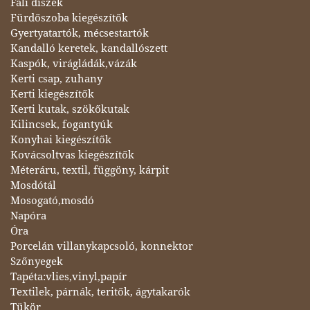
Fali díszek
Fürdőszoba kiegészítők
Gyertyatartók, mécsestartók
Kandalló keretek, kandallószett
Kaspók, virágládák,vázák
Kerti csap, zuhany
Kerti kiegészítők
Kerti kutak, szökőkutak
Kilincsek, fogantyúk
Konyhai kiegészítők
Kovácsoltvas kiegészítők
Méteráru, textil, függöny, kárpit
Mosdótál
Mosogató,mosdó
Napóra
Óra
Porcelán villanykapcsoló, konnektor
Szőnyegek
Tapéta:vlies,vinyl,papír
Textilek, párnák, teritők, ágytakarók
Tükör