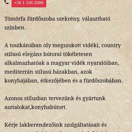
+36 1 336 2080
Tömörfa fürdőszoba szekrény, választható
színben.
A toszkánában oly megszokott vidéki, country
stilusú elegáns bútorai tökéletesen
alkalmazhatóak a magyar vidék nyaralóiban,
mediterrán stílusú házakban, azok
konyhájában, étkezőjében és a fürdőszobában.
Azonos stílusban tervezünk és gyártunk
asztalokat,konyhabútort.
Kérje lakberendezőink szolgáltatásait és