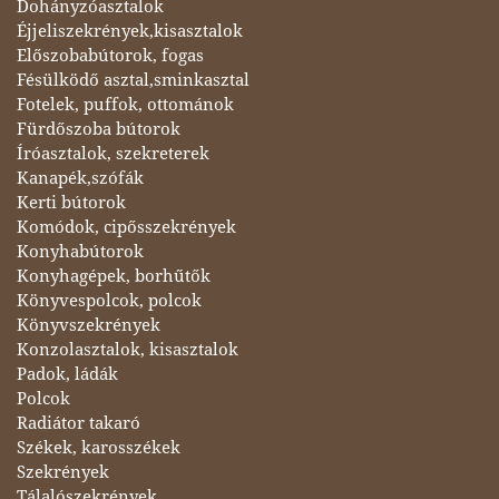
Dohányzóasztalok
Éjjeliszekrények,kisasztalok
Előszobabútorok, fogas
Fésülködő asztal,sminkasztal
Fotelek, puffok, ottománok
Fürdőszoba bútorok
Íróasztalok, szekreterek
Kanapék,szófák
Kerti bútorok
Komódok, cipősszekrények
Konyhabútorok
Konyhagépek, borhűtők
Könyvespolcok, polcok
Könyvszekrények
Konzolasztalok, kisasztalok
Padok, ládák
Polcok
Radiátor takaró
Székek, karosszékek
Szekrények
Tálalószekrények