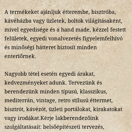
A termékeket ajánljuk étterembe, bisztróba,
kávéházba vagy üzletek, boltok világításaként,
mivel egyedisége és a hand made, kézzel festett
felületek, egyedi vonalvezetés figyelemfelhívó
és minőségi hátteret biztosít minden
enteriőrnek.
Nagyobb tétel esetén egyedi árakat,
kedvezményeket adunk. Tervezünk és
berendezünk minden típusú, klasszikus,
mediterrán, vintage, retro stílusú éttermet,
bisztrót, kávézót, üzleti portálokat, kirakatokat
vagy irodákat.Kérje lakberendezőink
szolgáltatásait: belsőépítészeti tervezés,