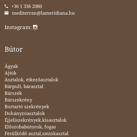
+36 1 336 2080
mediterran@lameridiana.hu
Instagram:
Bútor
Ágyak
Ajtók
Asztalok, étkezőasztalok
Bárpult, bárasztal
Bárszék
Bárszekrény
Bortartó szekrények
Dohányzóasztalok
Éjjeliszekrények,kisasztalok
Előszobabútorok, fogas
Fésülködő asztal,sminkasztal