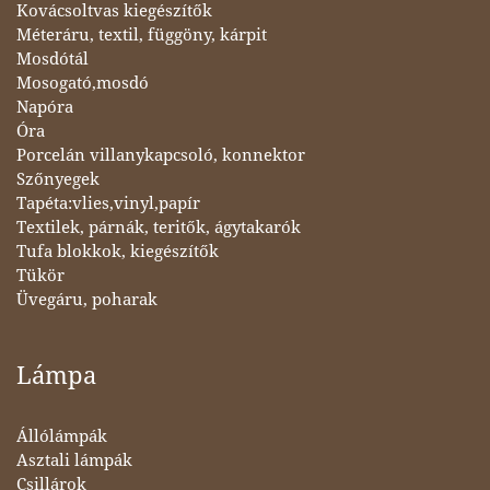
Kovácsoltvas kiegészítők
Méteráru, textil, függöny, kárpit
Mosdótál
Mosogató,mosdó
Napóra
Óra
Porcelán villanykapcsoló, konnektor
Szőnyegek
Tapéta:vlies,vinyl,papír
Textilek, párnák, teritők, ágytakarók
Tufa blokkok, kiegészítők
Tükör
Üvegáru, poharak
Lámpa
Állólámpák
Asztali lámpák
Csillárok