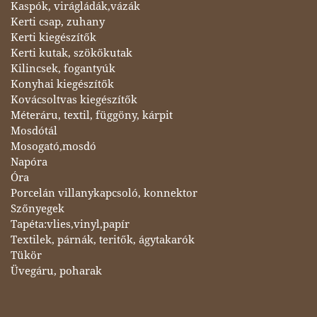
Kaspók, virágládák,vázák
Kerti csap, zuhany
Kerti kiegészítők
Kerti kutak, szökőkutak
Kilincsek, fogantyúk
Konyhai kiegészítők
Kovácsoltvas kiegészítők
Méteráru, textil, függöny, kárpit
Mosdótál
Mosogató,mosdó
Napóra
Óra
Porcelán villanykapcsoló, konnektor
Szőnyegek
Tapéta:vlies,vinyl,papír
Textilek, párnák, teritők, ágytakarók
Tükör
Üvegáru, poharak