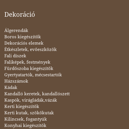
Dekoráció
Álgerendák
Boros kiegészítők
Dekorációs elemek
Étkészletek, evőeszközök
Fali díszek
Faliképek, festmények
Fürdőszoba kiegészítők
Gyertyatartók, mécsestartók
Házszámok
Kádak
Kandalló keretek, kandallószett
Kaspók, virágládák,vázák
Kerti kiegészítők
Kerti kutak, szökőkutak
Kilincsek, fogantyúk
Konyhai kiegészítők