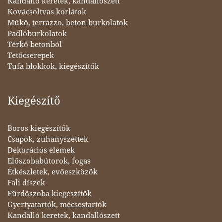
Kandalló keretek, kandallószett
Kovácsoltvas korlátok
Műkő, terrazzo, beton burkolatok
Padlóburkolatok
Térkő betonból
Tetőcserepek
Tufa blokkok, kiegészítők
Kiegészítő
Boros kiegészítők
Csapok, zuhanyszettek
Dekorációs elemek
Előszobabútorok, fogas
Étkészletek, evőeszközök
Fali díszek
Fürdőszoba kiegészítők
Gyertyatartók, mécsestartók
Kandalló keretek, kandallószett