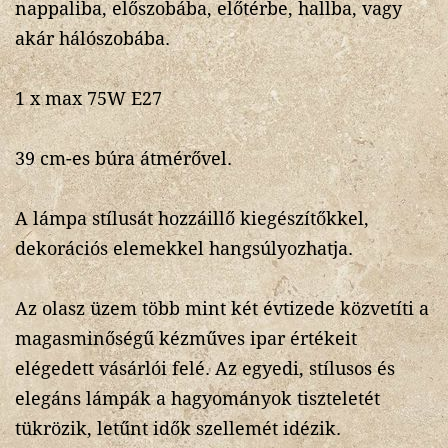
nappaliba, előszobába, előtérbe, hallba, vagy
akár hálószobába.
1 x max 75W E27
39 cm-es búra átmérővel.
A lámpa stílusát hozzáillő kiegészítőkkel,
dekorációs elemekkel hangsúlyozhatja.
Az olasz üzem több mint két évtizede közvetíti a
magasminőségű kézműves ipar értékeit
elégedett vásárlói felé. Az egyedi, stílusos és
elegáns lámpák a hagyományok tiszteletét
tükrözik, letűnt idők szellemét idézik.