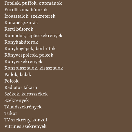
Fotelek, puffok, ottománok
Fürdőszoba bútorok
Íróasztalok, szekreterek
Kanapék,szófák
Kerti bútorok
Komódok, cipősszekrények
Konyhabútorok
Konyhagépek, borhűtők
Könyvespolcok, polcok
Könyvszekrények
Konzolasztalok, kisasztalok
Padok, ládák
Polcok
Radiátor takaró
Székek, karosszékek
Szekrények
Tálalószekrények
Tükör
TV szekrény, konzol
Vitrines szekrények