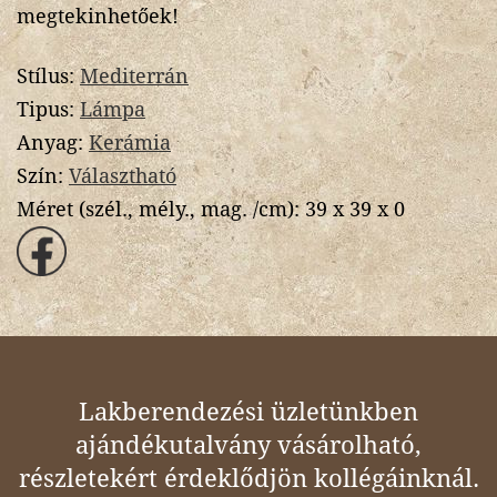
megtekinhetőek!
Stílus:
Mediterrán
Tipus:
Lámpa
Anyag:
Kerámia
Szín:
Választható
Méret (szél., mély., mag. /cm):
39 x 39 x 0
Lakberendezési üzletünkben
ajándékutalvány vásárolható,
részletekért érdeklődjön kollégáinknál.