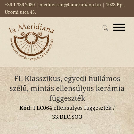
+36 1 336 2080 | mediterran@lameridiana.hu | 1023 Bp.,
Ürömi utca 45.
FL Klasszikus, egyedi hullámos
szélű, mintás ellensúlyos kerámia
függeszték
Kód:
FLC064 ellensulyos fuggeszték /
33.DEC.SOO