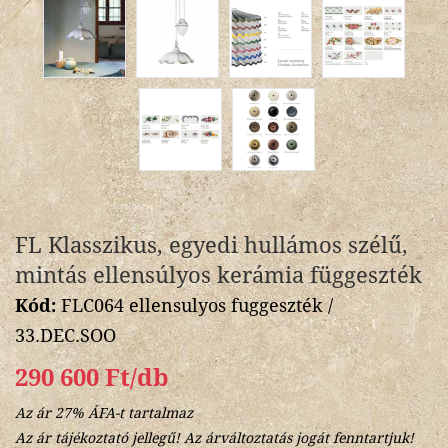
FL Klasszikus, egyedi hullámos szélű,
mintás ellensúlyos kerámia függeszték
Kód:
FLC064 ellensulyos fuggeszték /
33.DEC.SOO
290 600 Ft/db
Az ár 27% ÁFA-t tartalmaz
Az ár tájékoztató jellegű! Az árváltoztatás jogát fenntartjuk!