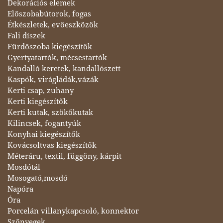
Dekorációs elemek
Előszobabútorok, fogas
Étkészletek, evőeszközök
Fali díszek
Fürdőszoba kiegészítők
Gyertyatartók, mécsestartók
Kandalló keretek, kandallószett
Kaspók, virágládák,vázák
Kerti csap, zuhany
Kerti kiegészítők
Kerti kutak, szökőkutak
Kilincsek, fogantyúk
Konyhai kiegészítők
Kovácsoltvas kiegészítők
Méteráru, textil, függöny, kárpit
Mosdótál
Mosogató,mosdó
Napóra
Óra
Porcelán villanykapcsoló, konnektor
Szőnyegek