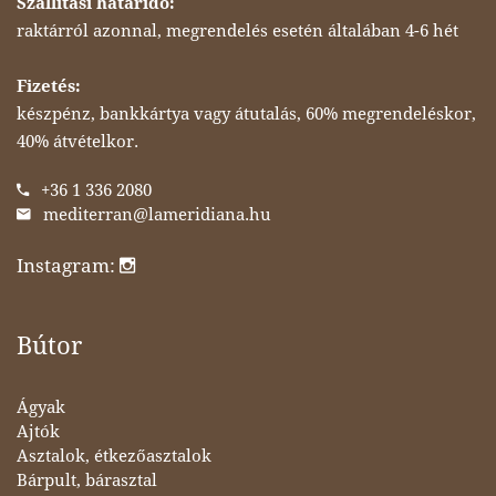
Szállítási határidő:
raktárról azonnal, megrendelés esetén általában 4-6 hét
Fizetés:
készpénz, bankkártya vagy átutalás, 60% megrendeléskor,
40% átvételkor.
+36 1 336 2080
mediterran@lameridiana.hu
Instagram:
Bútor
Ágyak
Ajtók
Asztalok, étkezőasztalok
Bárpult, bárasztal