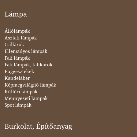
Lámpa
Állólámpák
Asztali lámpák
Csillárok
Ellensúlyos lámpák
Fali lámpák
Fali lámpák, falikarok
Függesztékek
Kandeláber
Képmegvilágító lámpák
Kültéri lámpák
Mennyezeti lámpák
Spot lámpák
Burkolat, Építőanyag