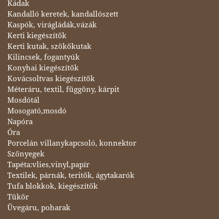
Kádak
Kandalló keretek, kandallószett
Kaspók, virágládák,vázák
Kerti kiegészítők
Kerti kutak, szökőkutak
Kilincsek, fogantyúk
Konyhai kiegészítők
Kovácsoltvas kiegészítők
Méteráru, textil, függöny, kárpit
Mosdótál
Mosogató,mosdó
Napóra
Óra
Porcelán villanykapcsoló, konnektor
Szőnyegek
Tapéta:vlies,vinyl,papír
Textilek, párnák, teritők, ágytakarók
Tufa blokkok, kiegészítők
Tükör
Üvegáru, poharak