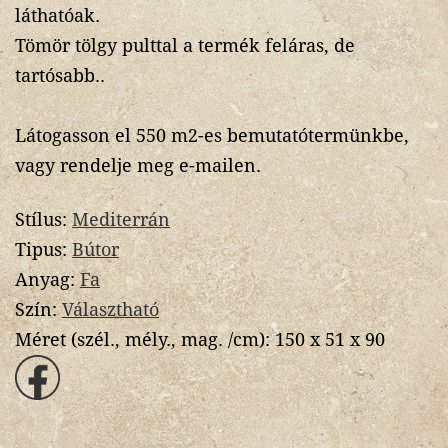
láthatóak.
Tömör tölgy pulttal a termék feláras, de
tartósabb..
Látogasson el 550 m2-es bemutatótermünkbe,
vagy rendelje meg e-mailen.
Stílus:
Mediterrán
Tipus:
Bútor
Anyag:
Fa
Szín:
Választható
Méret (szél., mély., mag. /cm):
150 x 51 x 90