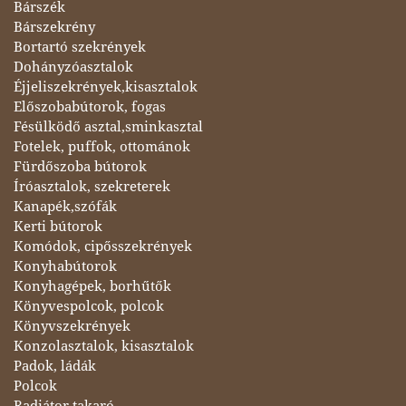
Bárszék
Bárszekrény
Bortartó szekrények
Dohányzóasztalok
Éjjeliszekrények,kisasztalok
Előszobabútorok, fogas
Fésülködő asztal,sminkasztal
Fotelek, puffok, ottománok
Fürdőszoba bútorok
Íróasztalok, szekreterek
Kanapék,szófák
Kerti bútorok
Komódok, cipősszekrények
Konyhabútorok
Konyhagépek, borhűtők
Könyvespolcok, polcok
Könyvszekrények
Konzolasztalok, kisasztalok
Padok, ládák
Polcok
Radiátor takaró