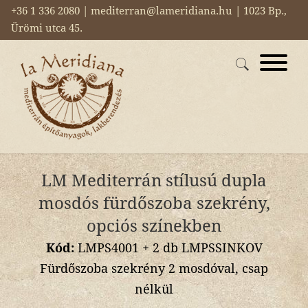
+36 1 336 2080 | mediterran@lameridiana.hu | 1023 Bp.,
Ürömi utca 45.
LM Mediterrán stílusú dupla
mosdós fürdőszoba szekrény,
opciós színekben
Kód:
LMPS4001 + 2 db LMPSSINKOV
Fürdőszoba szekrény 2 mosdóval, csap
nélkül