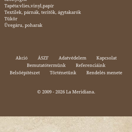
Tapéta:vlies,vinyl,papír
Textilek, párnák, teritők, ágytakarók
Tükör
Üvegáru, poharak
Akció
ÁSZF
Adatvédelem
Kapcsolat
Bemutatótermünk
Referenciáink
Belsőépítészet
Történetünk
Rendelés menete
© 2009 -
2026 La Meridiana.