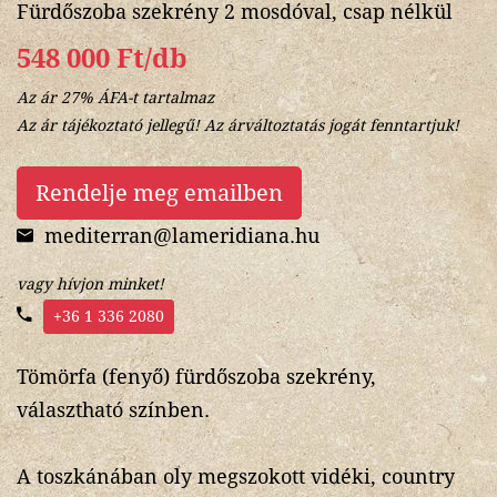
Fürdőszoba szekrény 2 mosdóval, csap nélkül
548 000 Ft/db
Az ár 27% ÁFA-t tartalmaz
Az ár tájékoztató jellegű! Az árváltoztatás jogát fenntartjuk!
Rendelje meg emailben
mediterran@lameridiana.hu
vagy hívjon minket!
+36 1 336 2080
Tömörfa (fenyő) fürdőszoba szekrény,
választható színben.
A toszkánában oly megszokott vidéki, country