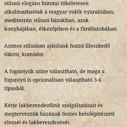
stilusú elegáns bútorai tökéletesen
alkalmazhatóak a magyar vidék nyaralóiban,
mediterrán stílusú házakban, azok
konyhájában, étkezőjében és a fürdőszobában.
Azonos stílusban ajánlunk hozzá illeszkedő
tükröt, komódot.
A fogantyúk színe választható, de maga a
fogantyú is opcionálisan választható 3-4
típusból.
Kérje lakberendezőink szolgáltatásait és
megtervezzük házának összes belsőépitészeti
elemét és lakberendezését.