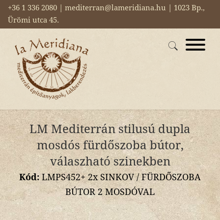
+36 1 336 2080 | mediterran@lameridiana.hu | 1023 Bp.,
Ürömi utca 45.
LM Mediterrán stilusú dupla
mosdós fürdőszoba bútor,
válaszható szinekben
Kód:
LMPS452+ 2x SINKOV / FÜRDŐSZOBA
BÚTOR 2 MOSDÓVAL