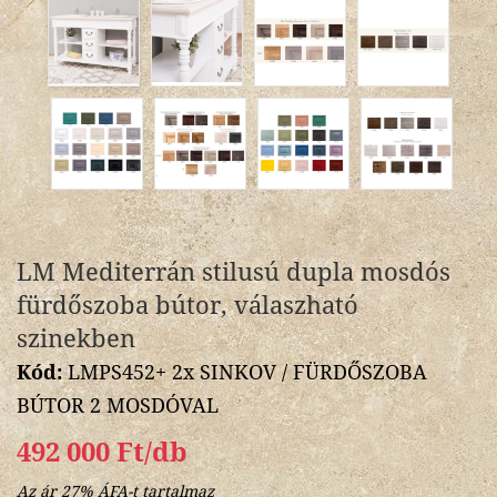
LM Mediterrán stilusú dupla mosdós
fürdőszoba bútor, válaszható
szinekben
Kód:
LMPS452+ 2x SINKOV / FÜRDŐSZOBA
BÚTOR 2 MOSDÓVAL
492 000 Ft/db
Az ár 27% ÁFA-t tartalmaz