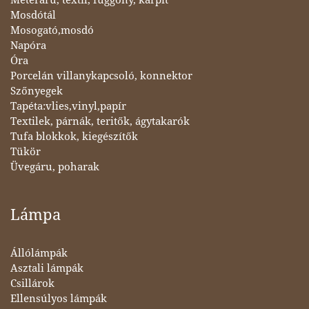
Mosdótál
Mosogató,mosdó
Napóra
Óra
Porcelán villanykapcsoló, konnektor
Szőnyegek
Tapéta:vlies,vinyl,papír
Textilek, párnák, teritők, ágytakarók
Tufa blokkok, kiegészítők
Tükör
Üvegáru, poharak
Lámpa
Állólámpák
Asztali lámpák
Csillárok
Ellensúlyos lámpák