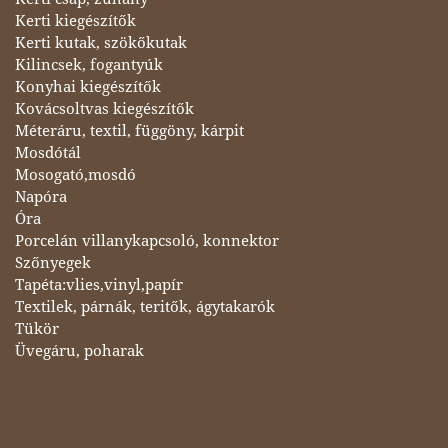
Kerti kiegészítők
Kerti kutak, szökőkutak
Kilincsek, fogantyúk
Konyhai kiegészítők
Kovácsoltvas kiegészítők
Méteráru, textil, függöny, kárpit
Mosdótál
Mosogató,mosdó
Napóra
Óra
Porcelán villanykapcsoló, konnektor
Szőnyegek
Tapéta:vlies,vinyl,papír
Textilek, párnák, teritők, ágytakarók
Tükör
Üvegáru, poharak