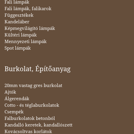
Fali lámpák
Fali lámpák, falikarok
Függesztékek
Kandeláber
Képmegvilágító lámpák
Kültéri lámpák
Mennyezeti lámpák
Spot lámpák
Burkolat, Építőanyag
20mm vastag gres burkolat
Ajtók
Álgerendák
Cotto - és téglaburkolatok
Csempék
Falburkolatok betonból
Kandalló keretek, kandallószett
Kovácsoltvas korlátok