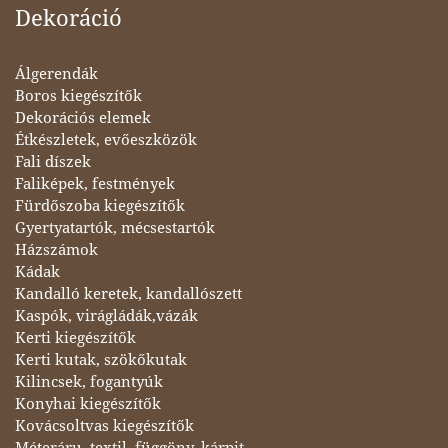
Dekoráció
Álgerendák
Boros kiegészítők
Dekorációs elemek
Étkészletek, evőeszközök
Fali díszek
Faliképek, festmények
Fürdőszoba kiegészítők
Gyertyatartók, mécsestartók
Házszámok
Kádak
Kandalló keretek, kandallószett
Kaspók, virágládák,vázák
Kerti kiegészítők
Kerti kutak, szökőkutak
Kilincsek, fogantyúk
Konyhai kiegészítők
Kovácsoltvas kiegészítők
Méteráru, textil, függöny, kárpit