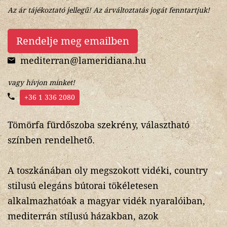
Az ár tájékoztató jellegű! Az árváltoztatás jogát fenntartjuk!
Rendelje meg emailben
mediterran@lameridiana.hu
vagy hívjon minket!
+36 1 336 2080
Tömörfa fürdőszoba szekrény, választható
színben rendelhető.
A toszkánában oly megszokott vidéki, country
stilusú elegáns bútorai tökéletesen
alkalmazhatóak a magyar vidék nyaralóiban,
mediterrán stílusú házakban, azok