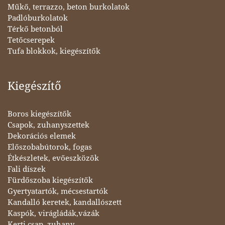
Műkő, terrazzo, beton burkolatok
Padlóburkolatok
Térkő betonból
Tetőcserepek
Tufa blokkok, kiegészítők
Kiegészítő
Boros kiegészítők
Csapok, zuhanyszettek
Dekorációs elemek
Előszobabútorok, fogas
Étkészletek, evőeszközök
Fali díszek
Fürdőszoba kiegészítők
Gyertyatartók, mécsestartók
Kandalló keretek, kandallószett
Kaspók, virágládák,vázák
Kerti csap, zuhany