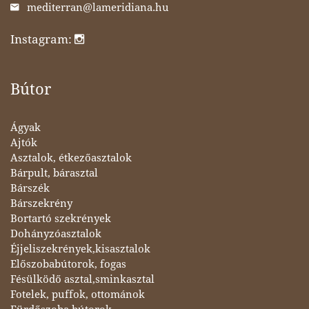
mediterran@lameridiana.hu
Instagram:
Bútor
Ágyak
Ajtók
Asztalok, étkezőasztalok
Bárpult, bárasztal
Bárszék
Bárszekrény
Bortartó szekrények
Dohányzóasztalok
Éjjeliszekrények,kisasztalok
Előszobabútorok, fogas
Fésülködő asztal,sminkasztal
Fotelek, puffok, ottománok