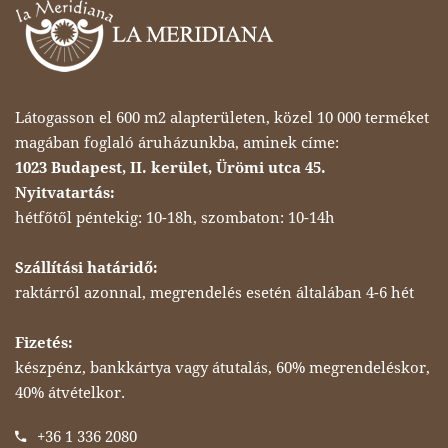
Látogasson el 600 m2 alapterületen, közel 10 000 terméket
magában foglaló áruházunkba, aminek címe:
1023 Budapest, II. kerület, Ürömi utca 45.
Nyitvatartás:
hétfőtől péntekig: 10-18h, szombaton: 10-14h
Szállítási határidő:
raktárról azonnal, megrendelés esetén általában 4-6 hét
Fizetés:
készpénz, bankkártya vagy átutalás, 60% megrendeléskor,
40% átvételkor.
+36 1 336 2080