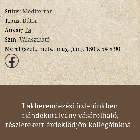
Stílus:
Mediterrán
Tipus:
Bútor
Anyag:
Fa
Szín:
Választható
Méret (szél., mély., mag. /cm):
150 x 54 x 90
Lakberendezési üzletünkben
ajándékutalvány vásárolható,
részletekért érdeklődjön kollégáinknál.