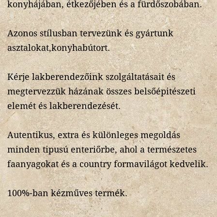
konyhájában, étkezőjében és a fürdőszobában.
Azonos stílusban tervezünk és gyártunk
asztalokat,konyhabútort.
Kérje lakberendezőink szolgáltatásait és
megtervezzük házának összes belsőépitészeti
elemét és lakberendezését.
Autentikus, extra és különleges megoldás
minden tipusú enteriőrbe, ahol a természetes
faanyagokat és a country formavilágot kedvelik.
100%-ban kézműves termék.