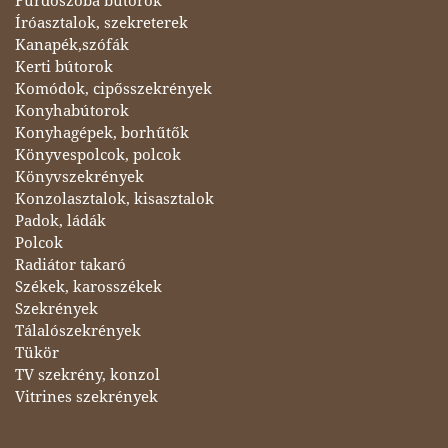
Fürdőszoba bútorok
Íróasztalok, szekreterek
Kanapék,szófák
Kerti bútorok
Komódok, cipősszekrények
Konyhabútorok
Konyhagépek, borhűtők
Könyvespolcok, polcok
Könyvszekrények
Konzolasztalok, kisasztalok
Padok, ládák
Polcok
Radiátor takaró
Székek, karosszékek
Szekrények
Tálalószekrények
Tükör
TV szekrény, konzol
Vitrines szekrények