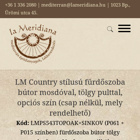
+36 1 336 2080 | mediterran@lameridiana.hu | 1023 Bp.,
Ürömi utca 45.
LM Country stílusú fürdőszoba
bútor mosdóval, tölgy pulttal,
opciós szín (csap nélkül, mely
rendelhető)
Kód:
LMPS543TOPOAK+SINKOV (P061 +
P015 színben) fürdőszoba bútor tölgy