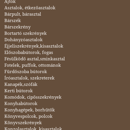
Ajtók
Asztalok, étkezőasztalok
Bárpult, bárasztal
Bárszék
Bárszekrény
Bortartó szekrények
Dohányzóasztalok
Éjjeliszekrények,kisasztalok
Előszobabútorok, fogas
Fésülködő asztal,sminkasztal
Fotelek, puffok, ottománok
Fürdőszoba bútorok
Íróasztalok, szekreterek
Kanapék,szófák
Kerti bútorok
Komódok, cipősszekrények
Konyhabútorok
Konyhagépek, borhűtők
Könyvespolcok, polcok
Könyvszekrények
Konzolasztalok, kisasztalok