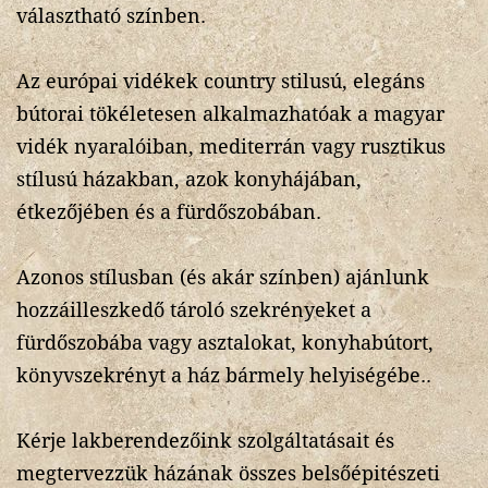
választható színben.
Az európai vidékek country stilusú, elegáns
bútorai tökéletesen alkalmazhatóak a magyar
vidék nyaralóiban, mediterrán vagy rusztikus
stílusú házakban, azok konyhájában,
étkezőjében és a fürdőszobában.
Azonos stílusban (és akár színben) ajánlunk
hozzáilleszkedő tároló szekrényeket a
fürdőszobába vagy asztalokat, konyhabútort,
könyvszekrényt a ház bármely helyiségébe..
Kérje lakberendezőink szolgáltatásait és
megtervezzük házának összes belsőépitészeti