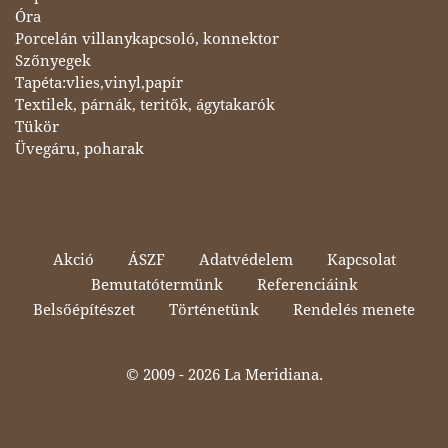
Óra
Porcelán villanykapcsoló, konnektor
Szőnyegek
Tapéta:vlies,vinyl,papír
Textilek, párnák, teritők, ágytakarók
Tükör
Üvegáru, poharak
Akció
ÁSZF
Adatvédelem
Kapcsolat
Bemutatótermünk
Referenciáink
Belsőépítészet
Történetünk
Rendelés menete
© 2009 -
2026 La Meridiana.