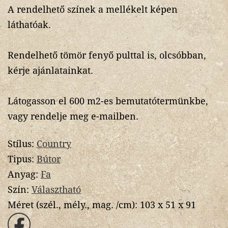
A rendelhető színek a mellékelt képen
láthatóak.
Rendelhető tömör fenyő pulttal is, olcsóbban,
kérje ajánlatainkat.
Látogasson el 600 m2-es bemutatótermünkbe,
vagy rendelje meg e-mailben.
Stílus:
Country
Tipus:
Bútor
Anyag:
Fa
Szín:
Választható
Méret (szél., mély., mag. /cm):
103 x 51 x 91