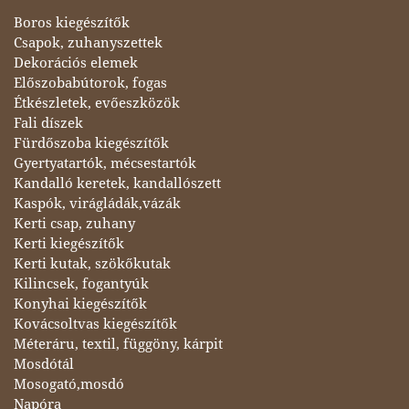
Boros kiegészítők
Csapok, zuhanyszettek
Dekorációs elemek
Előszobabútorok, fogas
Étkészletek, evőeszközök
Fali díszek
Fürdőszoba kiegészítők
Gyertyatartók, mécsestartók
Kandalló keretek, kandallószett
Kaspók, virágládák,vázák
Kerti csap, zuhany
Kerti kiegészítők
Kerti kutak, szökőkutak
Kilincsek, fogantyúk
Konyhai kiegészítők
Kovácsoltvas kiegészítők
Méteráru, textil, függöny, kárpit
Mosdótál
Mosogató,mosdó
Napóra