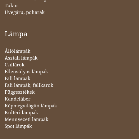
Tükör
Üvegáru, poharak
Lámpa
Állólámpák
Asztali lámpák
Csillárok
Ellensúlyos lámpák
Fali lámpák
Fali lámpák, falikarok
Függesztékek
Kandeláber
Képmegvilágító lámpák
Kültéri lámpák
Mennyezeti lámpák
Spot lámpák