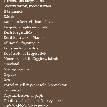
Fürdőszoba kiegészítők
Gyertyatartók, mécsestartók
Házszámok
Kádak
Kandalló keretek, kandallószett
Kaspók, virágládák,vázák
Kerti kiegészítők
Kerti kutak, szökőkutak
Kilincsek, fogantyúk
Konyhai kiegészítők
Kovácsoltvas kiegészítők
Méteráru, textil, függöny, kárpit
Mosdótál
Mosogató,mosdó
Napóra
Óra
Porcelán villanykapcsoló, konnektor
Szőnyegek
Tapéta:vlies,vinyl,papír
Textilek, párnák, teritők, ágytakarók
Tufa blokkok, kiegészítők