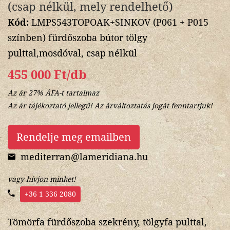
(csap nélkül, mely rendelhető)
Kód:
LMPS543TOPOAK+SINKOV (P061 + P015
színben) fürdőszoba bútor tölgy
pulttal,mosdóval, csap nélkül
455 000 Ft/db
Az ár 27% ÁFA-t tartalmaz
Az ár tájékoztató jellegű! Az árváltoztatás jogát fenntartjuk!
Rendelje meg emailben
mediterran@lameridiana.hu
vagy hívjon minket!
+36 1 336 2080
Tömörfa fürdőszoba szekrény, tölgyfa pulttal,