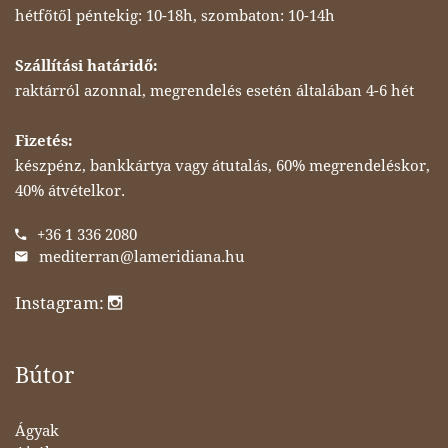
hétfőtől péntekig: 10-18h, szombaton: 10-14h
Szállítási határidő:
raktárról azonnal, megrendelés esetén általában 4-6 hét
Fizetés:
készpénz, bankkártya vagy átutalás, 60% megrendeléskor,
40% átvételkor.
+36 1 336 2080
mediterran@lameridiana.hu
Instagram:
Bútor
Ágyak