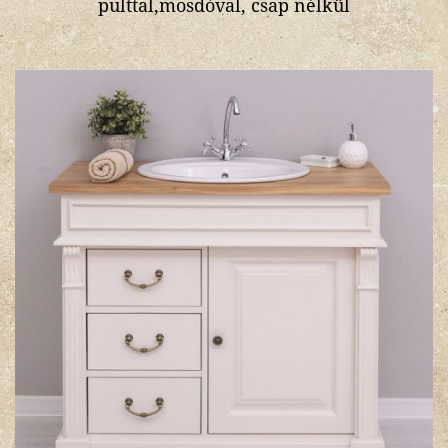
pulttal,mosdóval, csap nélkül